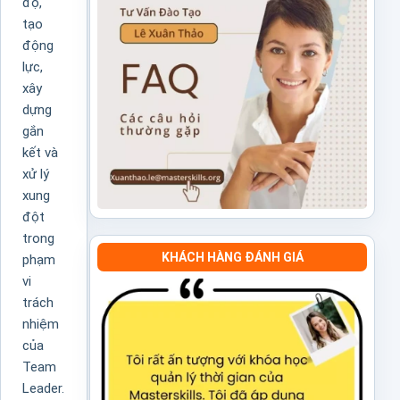
độ,
tạo
động
lực,
xây
dựng
gắn
kết và
xử lý
xung
đột
trong
KHÁCH HÀNG ĐÁNH GIÁ
phạm
vi
trách
nhiệm
của
Team
Leader.