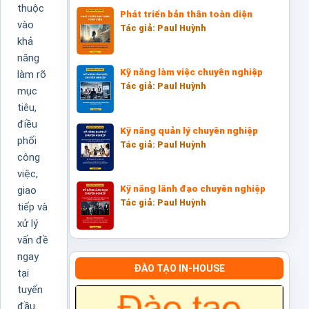
thuộc
Phát triển bản thân toàn diện
vào
Tác giả: Paul Huỳnh
khả
năng
Kỹ năng làm việc chuyên nghiệp
làm rõ
Tác giả: Paul Huỳnh
mục
tiêu,
điều
Kỹ năng quản lý chuyên nghiệp
phối
Tác giả: Paul Huỳnh
công
việc,
Kỹ năng lãnh đạo chuyên nghiệp
giao
Tác giả: Paul Huỳnh
tiếp và
xử lý
vấn đề
ngay
ĐÀO TẠO IN-HOUSE
tại
tuyến
đầu.