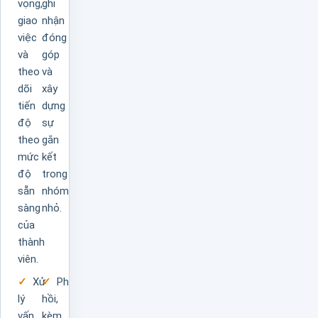
vọng,
ghi
giao
nhận
việc
đóng
và
góp
theo
và
dõi
xây
tiến
dựng
độ
sự
theo
gắn
mức
kết
độ
trong
sẵn
nhóm
sàng
nhỏ.
của
thành
viên.
Xử
Phản
lý
hồi,
vấn
kèm