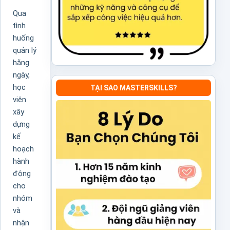
Qua
tình
huống
quản lý
hằng
ngày,
học
TẠI SAO MASTERSKILLS?
viên
xây
dựng
kế
hoạch
hành
động
cho
nhóm
và
nhận