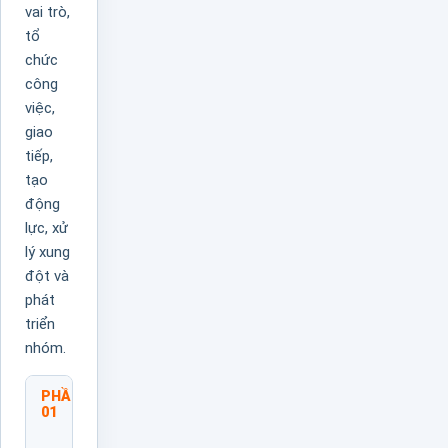
vai trò,
tổ
chức
công
việc,
giao
tiếp,
tạo
động
lực, xử
lý xung
đột và
phát
triển
nhóm.
PHẦN
Vai
01
Trò Và
Tư Duy