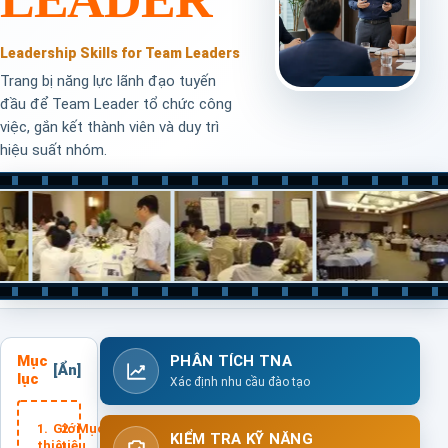
Leadership Skills for Team Leaders
Trang bị năng lực lãnh đạo tuyến
đầu để Team Leader tổ chức công
việc, gắn kết thành viên và duy trì
hiệu suất nhóm.
Mục
PHÂN TÍCH TNA
lục
Xác định nhu cầu đào tạo
Giới
Mục
KIỂM TRA KỸ NĂNG
thiệu
tiêu