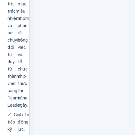
trò,
mục
trách
tiêu
nhiệm
nhóm,
và
phân
sự
rã
chuyển
công
đổi
việc
tư
và
duy
tổ
từ
chức
thành
nhịp
viên
thực
sang
thi
Team
hằng
Leader.
ngày.
Giao
Tạo
tiếp
động
kỳ
lực,