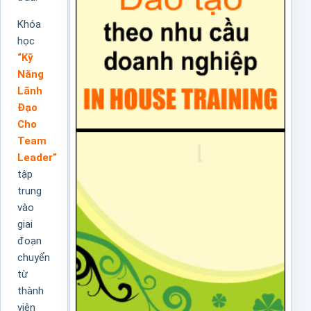
Khóa
học
“Kỹ
Năng
Lãnh
Đạo
Cho
Team
Leader”
tập
trung
vào
giai
đoạn
chuyển
từ
thành
viên