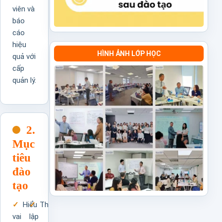
viên và
báo
cáo
hiệu
HÌNH ẢNH LỚP HỌC
quả với
cấp
quản lý.
2.
Mục
tiêu
đào
tạo
Hiểu
Thiết
vai
lập