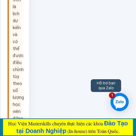
là
lịch
dự
kiến
và
có
thể
được
điều
chỉnh
tùy
theo
Hỗ trợ bạn
qua Zalo
số
1
lượng
học
viên
đăng
Đào Tạo
Học Viện Masterskills chuyên thực hiện các khóa
ký,
tại Doanh Nghiệp
(In-house) trên Toàn Quốc.
điều