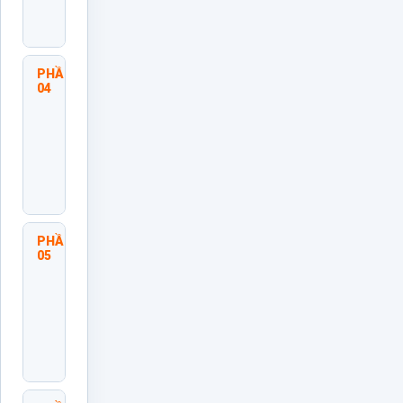
Tiến
Độ
PHẦN
Tạo
04
Động
Lực
Và
Gắn
Kết
Thành
Viên
PHẦN
Xử Lý
05
Vấn
Đề Và
Xung
Đột
Trong
Đội
Nhóm