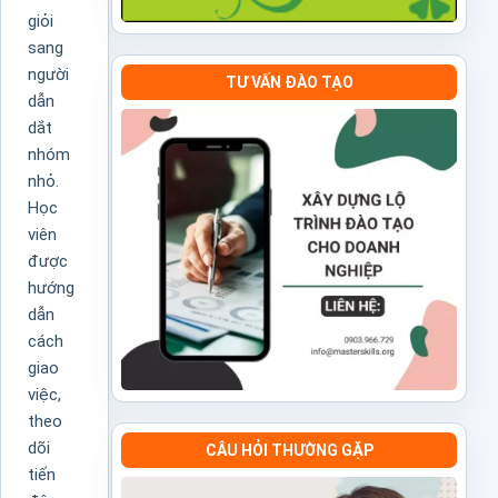
giỏi
sang
người
TƯ VẤN ĐÀO TẠO
dẫn
dắt
nhóm
nhỏ.
Học
viên
được
hướng
dẫn
cách
giao
việc,
theo
dõi
CÂU HỎI THƯỜNG GẶP
tiến