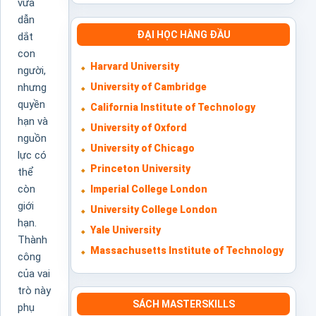
vừa
dẫn
ĐẠI HỌC HÀNG ĐẦU
dắt
con
Harvard University
người,
University of Cambridge
nhưng
quyền
California Institute of Technology
hạn và
University of Oxford
nguồn
University of Chicago
lực có
Princeton University
thể
còn
Imperial College London
giới
University College London
hạn.
Yale University
Thành
Massachusetts Institute of Technology
công
của vai
trò này
SÁCH MASTERSKILLS
phụ