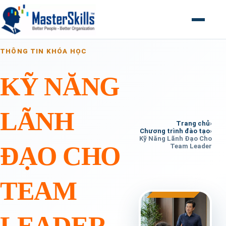
Mở menu
THÔNG TIN KHÓA HỌC
KỸ NĂNG
LÃNH
Trang chủ
›
Chương trình đào tạo
›
Kỹ Năng Lãnh Đạo Cho
ĐẠO CHO
Team Leader
TEAM
LEADER