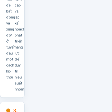
đề,
cặp
bất
và
đồng
lập
và
kế
xung
hoạch
đột
phát
ở
triển
tuyến
năng
đầu
lực
một
để
cách
duy
kịp
trì
thời.
hiệu
suất
nhóm.
3.