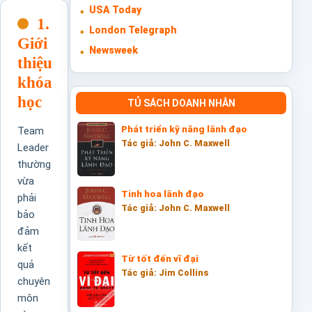
USA Today
1.
London Telegraph
Giới
Newsweek
thiệu
khóa
học
TỦ SÁCH DOANH NHÂN
Phát triển kỹ năng lãnh đạo
Team
Tác giả: John C. Maxwell
Leader
thường
vừa
Tinh hoa lãnh đạo
phải
Tác giả: John C. Maxwell
bảo
đảm
kết
Từ tốt đến vĩ đại
quả
Tác giả: Jim Collins
chuyên
môn