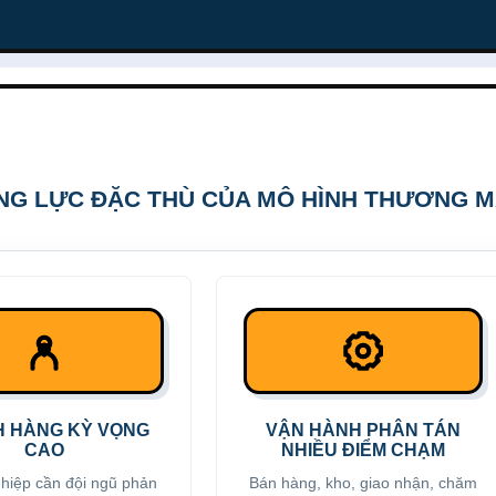
NG LỰC ĐẶC THÙ CỦA MÔ HÌNH THƯƠNG MẠ
 HÀNG KỲ VỌNG
VẬN HÀNH PHÂN TÁN
CAO
NHIỀU ĐIỂM CHẠM
hiệp cần đội ngũ phản
Bán hàng, kho, giao nhận, chăm