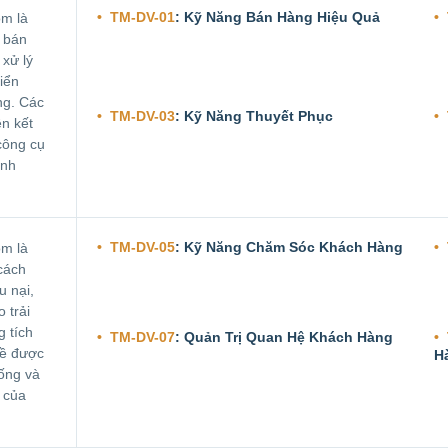
TM-DV-01
: Kỹ Năng Bán Hàng Hiệu Quả
m là
 bán
 xử lý
riển
ng. Các
TM-DV-03
: Kỹ Năng Thuyết Phục
n kết
công cụ
anh
TM-DV-05
: Kỹ Năng Chăm Sóc Khách Hàng
m là
cách
u nại,
 trải
 tích
TM-DV-07
: Quản Trị Quan Hệ Khách Hàng
đề được
H
uống và
 của