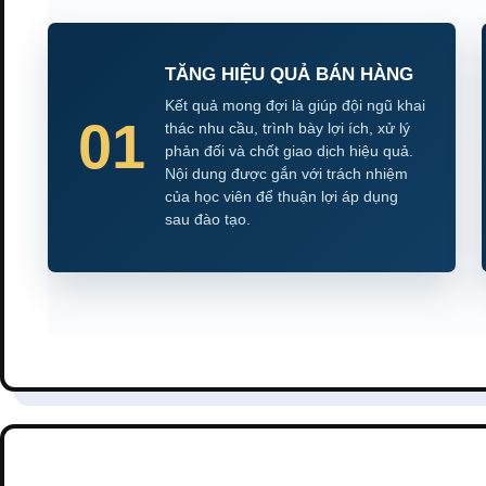
TĂNG HIỆU QUẢ BÁN HÀNG
Kết quả mong đợi là giúp đội ngũ khai
01
thác nhu cầu, trình bày lợi ích, xử lý
phản đối và chốt giao dịch hiệu quả.
Nội dung được gắn với trách nhiệm
của học viên để thuận lợi áp dụng
sau đào tạo.