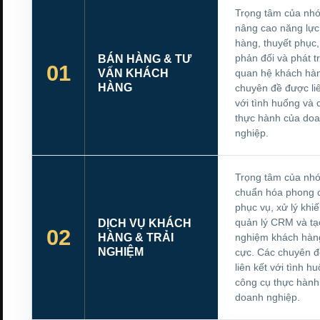
Trọng tâm của nhó
nâng cao năng lực
hàng, thuyết phục,
phản đối và phát t
BÁN HÀNG & TƯ
01
VẤN KHÁCH
quan hệ khách hà
HÀNG
chuyên đề được liê
với tình huống và 
thực hành của do
nghiệp.
Trọng tâm của nhó
chuẩn hóa phong 
phục vụ, xử lý khiế
quản lý CRM và tạo
DỊCH VỤ KHÁCH
02
HÀNG & TRẢI
nghiệm khách hàng
NGHIỆM
cực. Các chuyên 
liên kết với tình h
công cụ thực hành
doanh nghiệp.