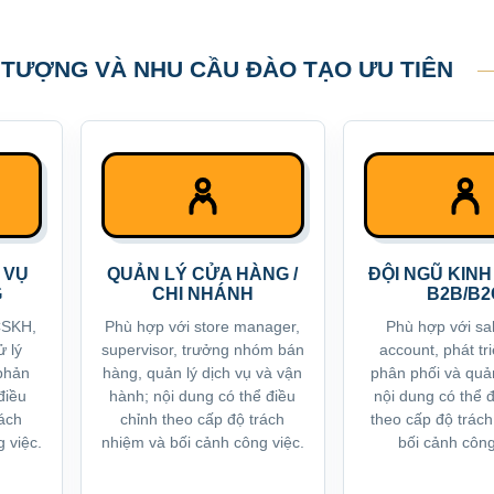
 TƯỢNG VÀ NHU CẦU ĐÀO TẠO ƯU TIÊN
 VỤ
QUẢN LÝ CỬA HÀNG /
ĐỘI NGŨ KIN
G
CHI NHÁNH
B2B/B2
CSKH,
Phù hợp với store manager,
Phù hợp với sa
ử lý
supervisor, trưởng nhóm bán
account, phát tr
 phản
hàng, quản lý dịch vụ và vận
phân phối và quản 
điều
hành; nội dung có thể điều
nội dung có thể 
rách
chỉnh theo cấp độ trách
theo cấp độ trác
 việc.
nhiệm và bối cảnh công việc.
bối cảnh công