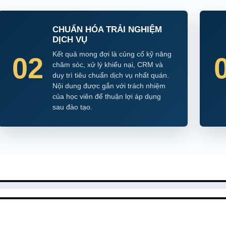
CHUẨN HÓA TRẢI NGHIỆM
DỊCH VỤ
Kết quả mong đợi là củng cố kỹ năng
02
chăm sóc, xử lý khiếu nại, CRM và
duy trì tiêu chuẩn dịch vụ nhất quán.
Nội dung được gắn với trách nhiệm
của học viên để thuận lợi áp dụng
sau đào tạo.