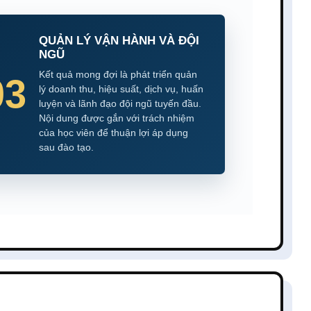
QUẢN LÝ VẬN HÀNH VÀ ĐỘI
NGŨ
Kết quả mong đợi là phát triển quản
03
lý doanh thu, hiệu suất, dịch vụ, huấn
luyện và lãnh đạo đội ngũ tuyến đầu.
Nội dung được gắn với trách nhiệm
của học viên để thuận lợi áp dụng
sau đào tạo.