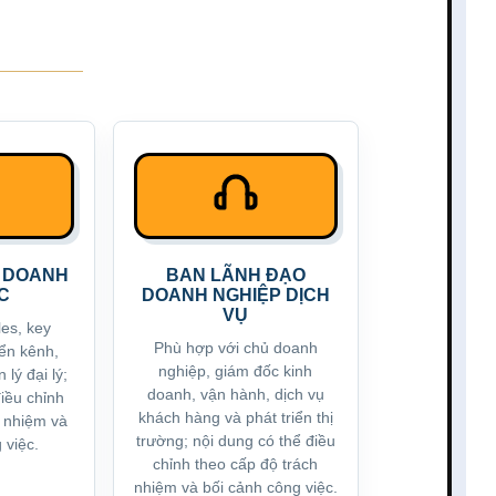
H DOANH
BAN LÃNH ĐẠO
C
DOANH NGHIỆP DỊCH
VỤ
les, key
Phù hợp với chủ doanh
iển kênh,
nghiệp, giám đốc kinh
lý đại lý;
doanh, vận hành, dịch vụ
điều chỉnh
khách hàng và phát triển thị
h nhiệm và
trường; nội dung có thể điều
 việc.
chỉnh theo cấp độ trách
nhiệm và bối cảnh công việc.