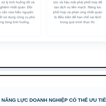
 xử lý tình huống tốt và
sóc và hậu mãi phải phối hợp để
 nghiệm nhất quán. Đội
tạo dịch vụ liền mạch. Năng lực
y cần vừa hiểu nguyên
phối hợp và phản ứng nhất quán
iết sử dụng công cụ phù
là điều kiện để hạn chế sai lệch
ong từng tình huống.
trong quá trình thực thi.
 NĂNG LỰC DOANH NGHIỆP CÓ THỂ ƯU TI