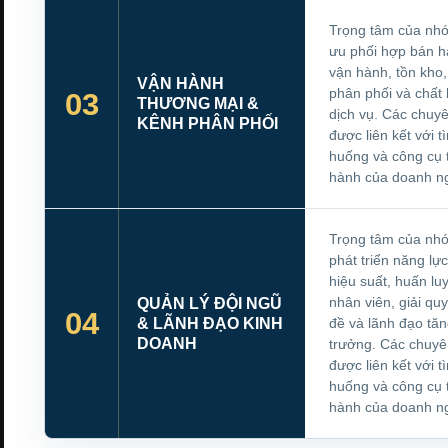
Trọng tâm của nhó
ưu phối hợp bán h
vận hành, tồn kho
VẬN HÀNH
phân phối và chất
03
THƯƠNG MẠI &
dịch vụ. Các chuy
KÊNH PHÂN PHỐI
được liên kết với t
huống và công cụ 
hành của doanh ng
Trọng tâm của nhó
phát triển năng lực
hiệu suất, huấn lu
nhân viên, giải qu
QUẢN LÝ ĐỘI NGŨ
04
& LÃNH ĐẠO KINH
đề và lãnh đạo tă
DOANH
trưởng. Các chuyê
được liên kết với t
huống và công cụ 
hành của doanh ng