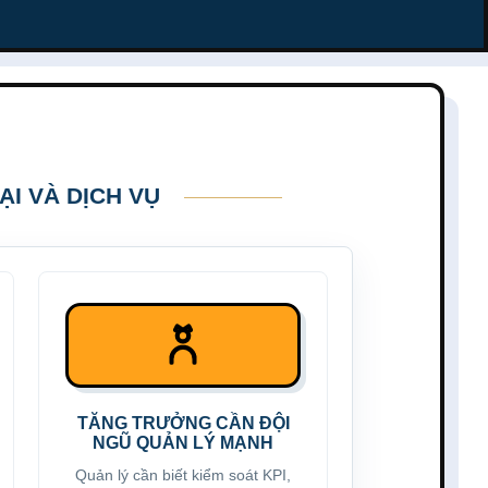
I VÀ DỊCH VỤ
TĂNG TRƯỞNG CẦN ĐỘI
NGŨ QUẢN LÝ MẠNH
Quản lý cần biết kiểm soát KPI,