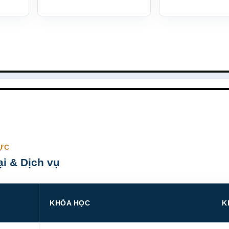
ỰC
i & Dịch vụ
KHÓA HỌC
K