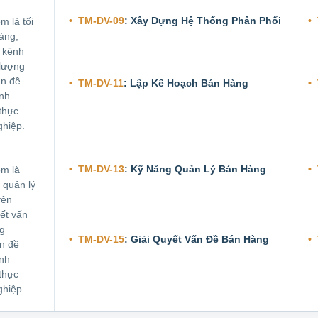
TM-DV-09
: Xây Dựng Hệ Thống Phân Phối
m là tối
àng,
, kênh
 lượng
ên đề
TM-DV-11
: Lập Kế Hoạch Bán Hàng
ình
thực
hiệp.
TM-DV-13
: Kỹ Năng Quản Lý Bán Hàng
m là
 quản lý
yện
yết vấn
ng
TM-DV-15
: Giải Quyết Vấn Đề Bán Hàng
n đề
ình
thực
hiệp.