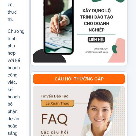
kết
thực
thi.
Chương
trình
phù
hợp
với kế
hoạch
công
CÂU HỎI THƯỜNG GẶP
việc,
kế
hoạch
bộ
phận,
dự án
hoặc
sáng