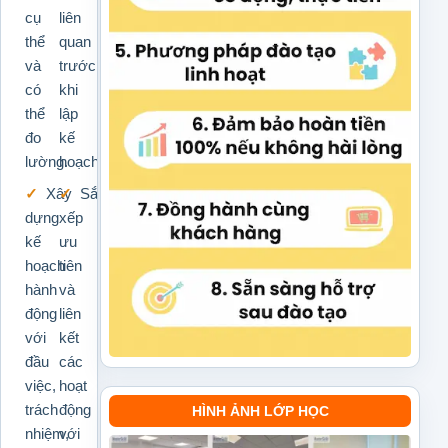
cụ
liên
thể
quan
và
trước
có
khi
thể
lập
đo
kế
lường.
hoạch.
Xây
Sắp
dựng
xếp
kế
ưu
hoạch
tiên
hành
và
động
liên
với
kết
đầu
các
việc,
hoạt
trách
động
HÌNH ẢNH LỚP HỌC
nhiệm,
với