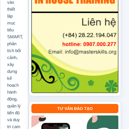
vào
thiết
lập
mục
tiêu
SMART,
phân
tích bối
cảnh,
xây
dựng
kế
hoạch
hành
động,
quản lý
TƯ VẤN ĐÀO TẠO
tiến độ
và duy
trì cam