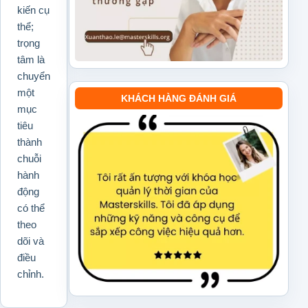
kiến cụ
thể;
trọng
tâm là
chuyển
một
KHÁCH HÀNG ĐÁNH GIÁ
mục
tiêu
thành
chuỗi
hành
động
có thể
theo
dõi và
điều
chỉnh.