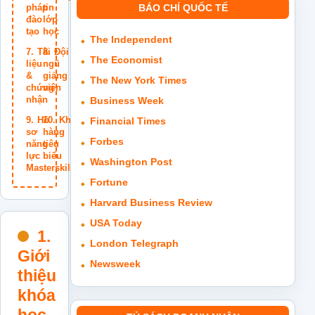
pháp
tin
BÁO CHÍ QUỐC TẾ
đào
lớp
tạo
học
The Independent
Tài
Đội
The Economist
liệu
ngũ
&
giảng
The New York Times
chứng
viên
nhận
Business Week
Hồ
Khách
Financial Times
sơ
hàng
Forbes
năng
tiêu
lực
biểu
Washington Post
Masterskills
Fortune
Harvard Business Review
USA Today
1.
London Telegraph
Giới
Newsweek
thiệu
khóa