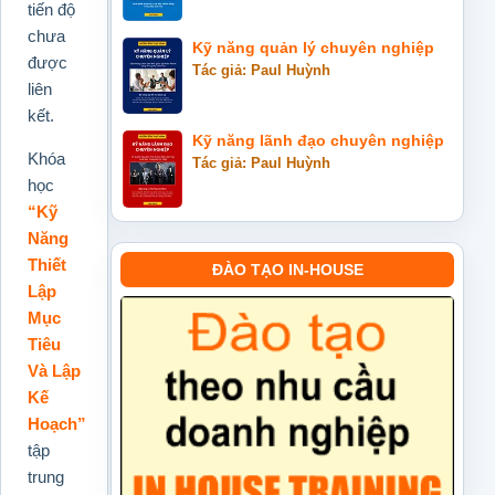
tiến độ
chưa
Kỹ năng quản lý chuyên nghiệp
được
Tác giả: Paul Huỳnh
liên
kết.
Kỹ năng lãnh đạo chuyên nghiệp
Khóa
Tác giả: Paul Huỳnh
học
“Kỹ
Năng
Thiết
ĐÀO TẠO IN-HOUSE
Lập
Mục
Tiêu
Và Lập
Kế
Hoạch”
tập
trung