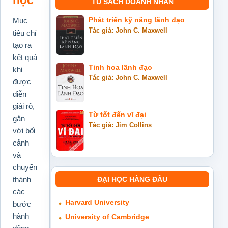
học
TỦ SÁCH DOANH NHÂN
Mục
Phát triển kỹ năng lãnh đạo
Tác giả: John C. Maxwell
tiêu chỉ
tạo ra
kết quả
Tinh hoa lãnh đạo
khi
Tác giả: John C. Maxwell
được
diễn
giải rõ,
Từ tốt đến vĩ đại
gắn
Tác giả: Jim Collins
với bối
cảnh
và
chuyển
ĐẠI HỌC HÀNG ĐẦU
thành
các
Harvard University
bước
hành
University of Cambridge