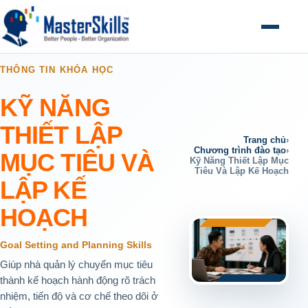
Mở menu
THÔNG TIN KHÓA HỌC
KỸ NĂNG
THIẾT LẬP
Trang chủ
›
Chương trình đào tạo
›
MỤC TIÊU VÀ
Kỹ Năng Thiết Lập Mục
Tiêu Và Lập Kế Hoạch
LẬP KẾ
HOẠCH
Goal Setting and Planning Skills
Giúp nhà quản lý chuyển mục tiêu
thành kế hoạch hành động rõ trách
nhiệm, tiến độ và cơ chế theo dõi ở