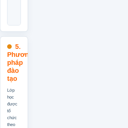
Nâng
Cao
Hiệu
Suất
5.
Phương
pháp
đào
tạo
Lớp
học
được
tổ
chức
theo