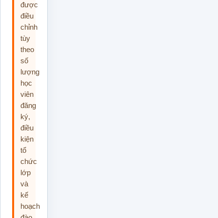
được
điều
chỉnh
tùy
theo
số
lượng
học
viên
đăng
ký,
điều
kiện
tổ
chức
lớp
và
kế
hoạch
đào