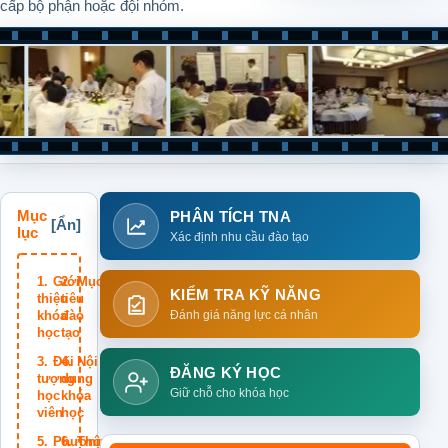
cấp bộ phận hoặc đội nhóm.
Mục
PHÂN TÍCH TNA
lục
Xác định nhu cầu đào tạo
Giới
Mục
KIỂM TRA KỸ NĂNG
thiệu
tiêu
khóa
đào
Đánh giá năng lực cá nhân
học
tạo
Đối
Nội
ĐĂNG KÝ HỌC
tượng
dung
Giữ chỗ cho khóa học
học
khóa
viên
học
Phương
Thông