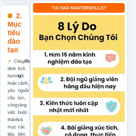
TẠI SAO MASTERSKILLS?
2.
Mục
tiêu
đào
tạo
Chuyển
Phân
định
tích
hướng
bối
hoặc
cảnh,
yêu
nguồn
cầu
lực,
công
ràng
việc
buộc
thành
và
mục
các
tiêu
bên