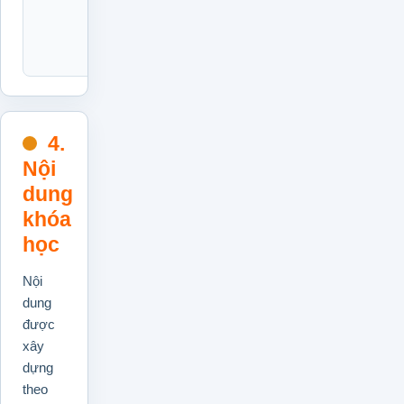
vi
công
việc.
4.
Nội
dung
khóa
học
Nội
dung
được
xây
dựng
theo