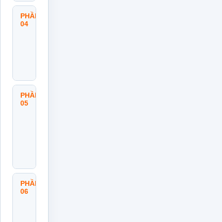
PHẦN
Quy
04
Trình
Lập
Kế
Hoạch
Hành
Động
PHẦN
Quản
05
Lý
Tiến
Độ Và
Điều
Chỉnh
Kế
Hoạch
PHẦN
Cam
06
Kết
Thực
Thi
Và