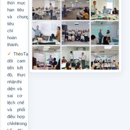
thời
mục
hạn
tiêu
và
chung.
tiêu
chí
hoàn
thành.
Theo
Tạo
dõi
cam
tiến
kết
độ,
thực
nhận
thi
diện
và
sai
cơ
lệch
chế
và
phối
điều
hợp
chỉnh
trong