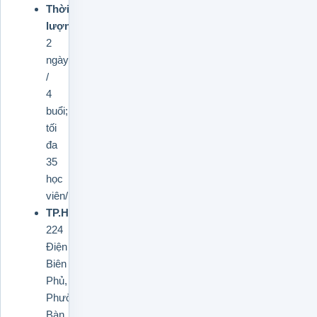
Thời
lượng:
2
ngày
/
4
buổi;
tối
đa
35
học
viên/lớp.
TP.HCM:
224
Điện
Biên
Phủ,
Phường
Bàn