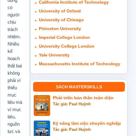
động
California Institute of Technology
có
University of Oxford
người
University of Chicago
chịu
Princeton University
trách
nhiệm.
Imperial College London
Nhiều
University College London
kế
Yale University
hoạch
Massachusetts Institute of Technology
thất bại
không
phải vì
SÁCH MASTERSKILLS
thiếu
mục
Phát triển bản thân toàn diện
tiêu mà
Tác giả: Paul Huỳnh
vì mục
tiêu,
Kỹ năng làm việc chuyên nghiệp
nguồn
Tác giả: Paul Huỳnh
lực và