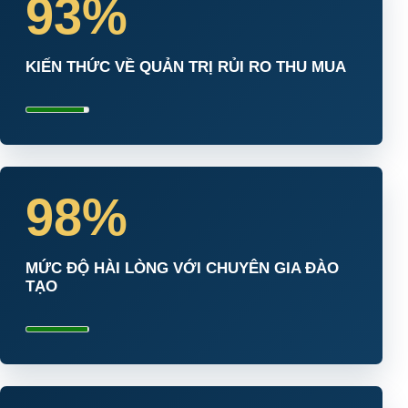
93%
KIẾN THỨC VỀ QUẢN TRỊ RỦI RO THU MUA
98%
MỨC ĐỘ HÀI LÒNG VỚI CHUYÊN GIA ĐÀO
TẠO