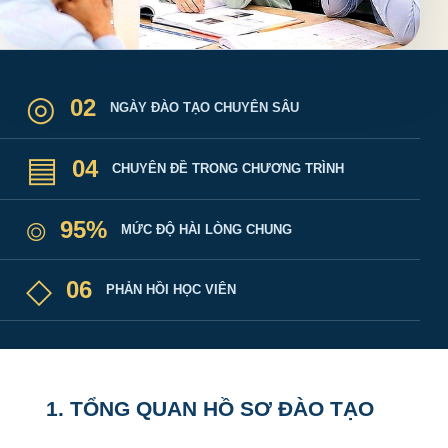
◎
02
NGÀY ĐÀO TẠO CHUYÊN SÂU
▤
04
CHUYÊN ĐỀ TRONG CHƯƠNG TRÌNH
⌾
95%
MỨC ĐỘ HÀI LÒNG CHUNG
◇
06
PHẢN HỒI HỌC VIÊN
1. TỔNG QUAN HỒ SƠ ĐÀO TẠO