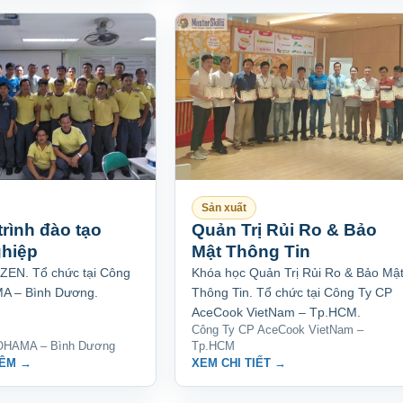
Sản xuất
rình đào tạo
Quản Trị Rủi Ro & Bảo
hiệp
Mật Thông Tin
ZEN. Tổ chức tại Công
Khóa học Quản Trị Rủi Ro & Bảo Mậ
 – Bình Dương.
Thông Tin. Tổ chức tại Công Ty CP
AceCook VietNam – Tp.HCM.
Công Ty CP AceCook VietNam –
OHAMA – Bình Dương
Tp.HCM
HÊM →
XEM CHI TIẾT →