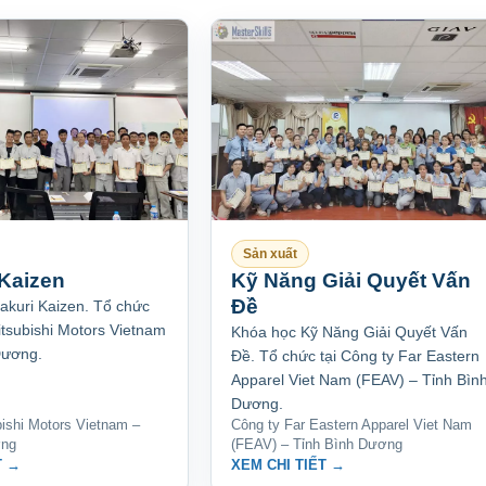
Sản xuất
 Kaizen
Kỹ Năng Giải Quyết Vấn
Đề
akuri Kaizen. Tổ chức
itsubishi Motors Vietnam
Khóa học Kỹ Năng Giải Quyết Vấn
Dương.
Đề. Tổ chức tại Công ty Far Eastern
Apparel Viet Nam (FEAV) – Tỉnh Bìn
Dương.
ishi Motors Vietnam –
Công ty Far Eastern Apparel Viet Nam
ơng
(FEAV) – Tỉnh Bình Dương
T →
XEM CHI TIẾT →