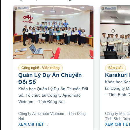
Công nghệ - Viễn thông
Sản xuất
Quản Lý Dự Án Chuyển
Karakuri
Đổi Số
Khóa học Kar
tại Công ty M
Khóa học Quản Lý Dự Án Chuyển Đổi
– Tỉnh Bình 
Số. Tổ chức tại Công ty Ajinomoto
Vietnam – Tỉnh Đồng Nai.
Công ty Ajinomoto Vietnam – Tỉnh Đồng
Công ty Mitsub
Nai
Tỉnh Bình Dư
XEM CHI TIẾT →
XEM CHI TIẾ