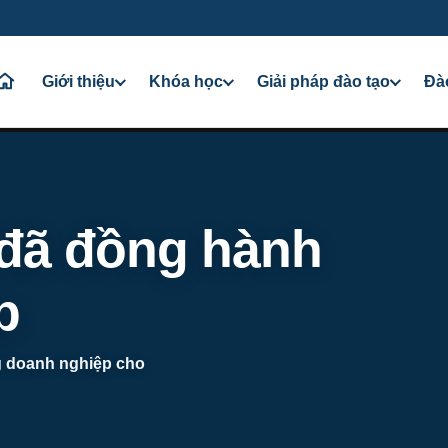
Giới thiệu
Khóa học
Giải pháp đào tạo
Đà
 đã đồng hành
p
ng doanh nghiệp cho