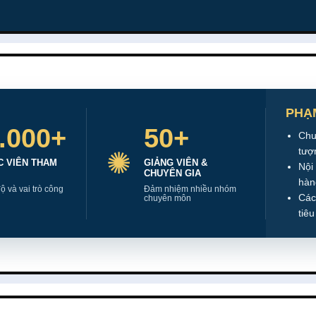
PHẠ
.000+
50+
Chư
tượ
✺
 VIÊN THAM
GIẢNG VIÊN &
Nội
CHUYÊN GIA
hàn
ộ và vai trò công
Đảm nhiệm nhiều nhóm
Các
chuyên môn
tiêu