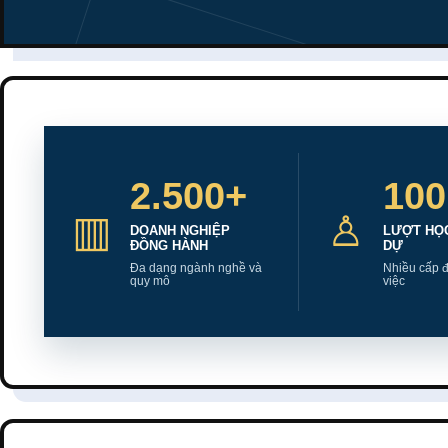
2.500+
100
▥
♙
DOANH NGHIỆP
LƯỢT HỌC
ĐỒNG HÀNH
DỰ
Đa dạng ngành nghề và
Nhiều cấp đ
quy mô
việc