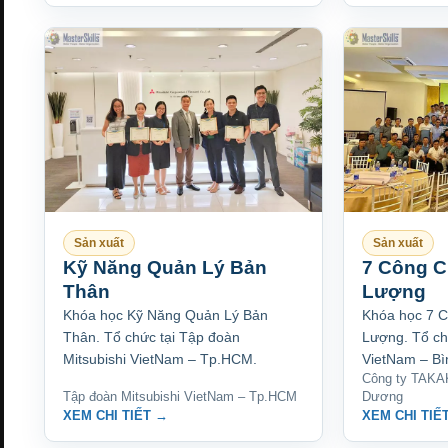
Sản xuất
Sản xuất
Kỹ Năng Quản Lý Bản
7 Công C
Thân
Lượng
Khóa học Kỹ Năng Quản Lý Bản
Khóa học 7 
Thân. Tổ chức tại Tập đoàn
Lượng. Tổ ch
Mitsubishi VietNam – Tp.HCM.
VietNam – B
Công ty TAKA
Tập đoàn Mitsubishi VietNam – Tp.HCM
Dương
XEM CHI TIẾT →
XEM CHI TIẾ