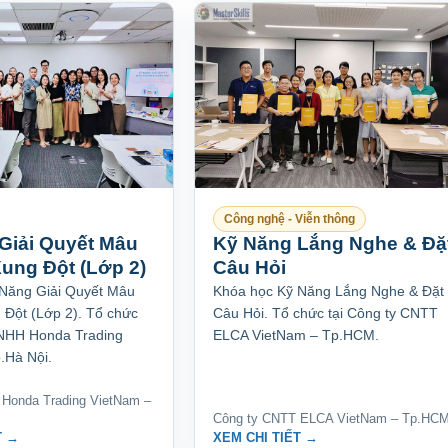
Công nghệ - Viễn thông
Giải Quyết Mâu
Kỹ Năng Lắng Nghe & Đặ
Xung Đột (Lớp 2)
Câu Hỏi
Năng Giải Quyết Mâu
Khóa học Kỹ Năng Lắng Nghe & Đặt
 Đột (Lớp 2). Tổ chức
Câu Hỏi. Tổ chức tại Công ty CNTT
TNHH Honda Trading
ELCA VietNam – Tp.HCM.
.Hà Nội.
Honda Trading VietNam –
Công ty CNTT ELCA VietNam – Tp.HC
T →
XEM CHI TIẾT →