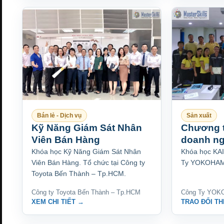
Bán lẻ - Dịch vụ
Sản xuất
Kỹ Năng Giám Sát Nhân
Chương t
Viên Bán Hàng
doanh ng
Khóa học Kỹ Năng Giám Sát Nhân
Khóa học KAI
Viên Bán Hàng. Tổ chức tại Công ty
Ty YOKOHAMA
Toyota Bến Thành – Tp.HCM.
Công ty Toyota Bến Thành – Tp.HCM
Công Ty YOK
XEM CHI TIẾT →
TRAO ĐỔI T