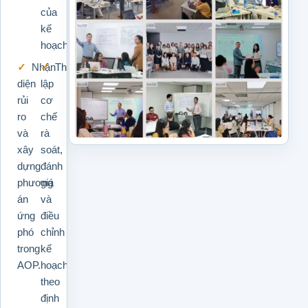
của
kế
hoạch.
Nhận
Thiết
diện
lập
rủi
cơ
ro
chế
và
rà
xây
soát,
dựng
đánh
phương
giá
án
và
ứng
điều
phó
chỉnh
trong
kế
AOP.
hoạch
theo
định