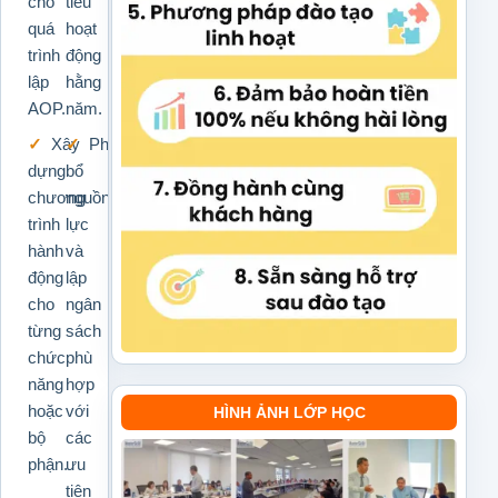
cho
tiêu
quá
hoạt
trình
động
lập
hằng
AOP.
năm.
Xây
Phân
dựng
bổ
chương
nguồn
trình
lực
hành
và
động
lập
cho
ngân
từng
sách
chức
phù
năng
hợp
hoặc
với
HÌNH ẢNH LỚP HỌC
bộ
các
phận.
ưu
tiên