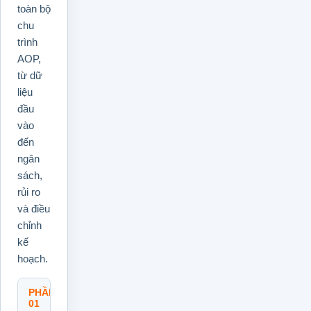
toàn bộ
chu
trình
AOP,
từ dữ
liệu
đầu
vào
đến
ngân
sách,
rủi ro
và điều
chỉnh
kế
hoạch.
PHẦN
Tổng
01
Quan