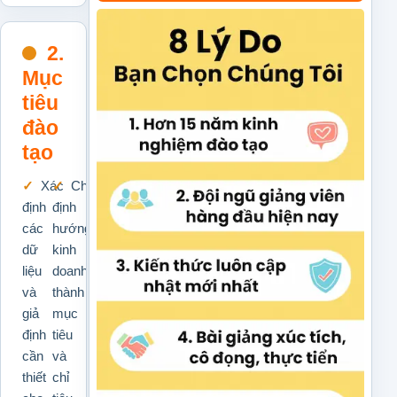
2.
Mục
tiêu
đào
tạo
Xác
Chuyển
định
định
các
hướng
dữ
kinh
liệu
doanh
và
thành
giả
mục
định
tiêu
cần
và
thiết
chỉ