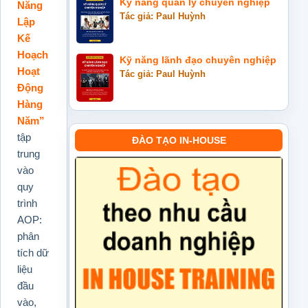
Kỹ năng quản lý chuyên nghiệp
Năng
Tác giả: Paul Huỳnh
Lập
Kế
Hoạch
Kỹ năng lãnh đạo chuyên nghiệp
Hoạt
Tác giả: Paul Huỳnh
Động
Hàng
Năm”
tập
ĐÀO TẠO IN-HOUSE
trung
vào
quy
trình
AOP:
phân
tích dữ
liệu
đầu
vào,