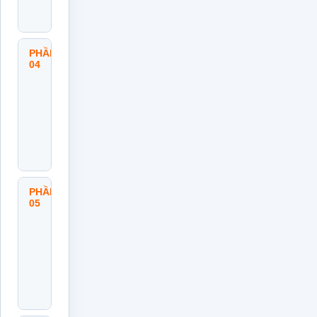
Tiêu
Năm
PHẦN
Xây
04
Dựng
Kế
Hoạch
Hành
Động
Và
Nguồn
Lực
PHẦN
Lập
05
Ngân
Sách
Và
Kiểm
Soát
Rủi
Ro
AOP