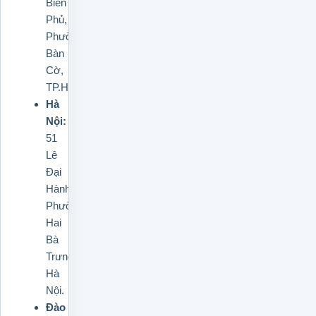
Biên
Phủ,
Phường
Bàn
Cờ,
TP.HCM.
Hà
Nội:
51
Lê
Đại
Hành,
Phường
Hai
Bà
Trưng,
Hà
Nội.
Đào