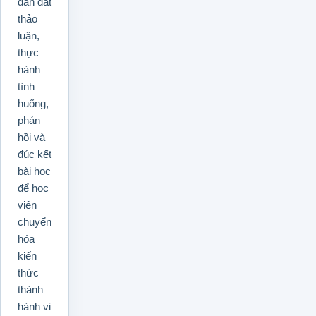
dẫn dắt
thảo
luận,
thực
hành
tình
huống,
phản
hồi và
đúc kết
bài học
để học
viên
chuyển
hóa
kiến
thức
thành
hành vi