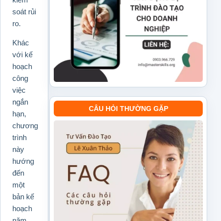
soát rủi
ro.
Khác
với kế
hoạch
công
việc
ngắn
CÂU HỎI THƯỜNG GẶP
hạn,
chương
trình
này
hướng
đến
một
bản kế
hoạch
năm