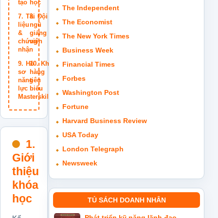
tạo
học
The Independent
Tài
Đội
The Economist
liệu
ngũ
&
giảng
The New York Times
chứng
viên
nhận
Business Week
Hồ
Khách
Financial Times
sơ
hàng
Forbes
năng
tiêu
lực
biểu
Washington Post
Masterskills
Fortune
Harvard Business Review
USA Today
1.
London Telegraph
Giới
Newsweek
thiệu
khóa
học
TỦ SÁCH DOANH NHÂN
Phát triển kỹ năng lãnh đạo