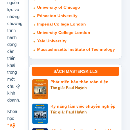
nguồn
University of Chicago
lực và
Princeton University
những
chương
Imperial College London
trình
University College London
hành
Yale University
động
Massachusetts Institute of Technology
cần
triển
khai
SÁCH MASTERSKILLS
trong
một
Phát triển bản thân toàn diện
chu kỳ
Tác giả: Paul Huỳnh
kinh
doanh.
Kỹ năng làm việc chuyên nghiệp
Khóa
Tác giả: Paul Huỳnh
học
“Kỹ