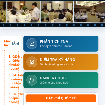
Mục
PHÂN TÍCH TNA
lục
Xác định nhu cầu đào tạo
Giới
Mục
KIỂM TRA KỸ NĂNG
thiệu
tiêu
khóa
đào
Đánh giá năng lực cá nhân
học
tạo
Đối
Nội
ĐĂNG KÝ HỌC
tượng
dung
Giữ chỗ cho khóa học
học
khóa
viên
học
Phương
Thông
pháp
tin
BÁO CHÍ QUỐC TẾ
đào
lớp