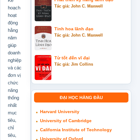
Kế
Tác giả: John C. Maxwell
hoạch
hoạt
động
Tinh hoa lãnh đạo
hằng
Tác giả: John C. Maxwell
năm
giúp
doanh
Từ tốt đến vĩ đại
nghiệp
Tác giả: Jim Collins
và các
đơn vị
chức
năng
ĐẠI HỌC HÀNG ĐẦU
thống
nhất
Harvard University
mục
tiêu,
University of Cambridge
chỉ
California Institute of Technology
tiêu,
University of Oxford