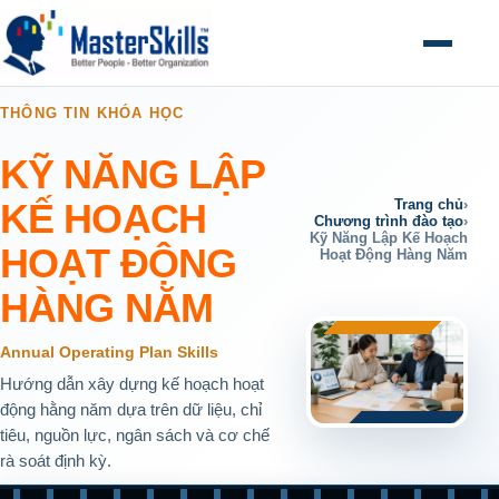
Mở menu
THÔNG TIN KHÓA HỌC
KỸ NĂNG LẬP
KẾ HOẠCH
Trang chủ
›
Chương trình đào tạo
›
Kỹ Năng Lập Kế Hoạch
HOẠT ĐỘNG
Hoạt Động Hàng Năm
HÀNG NĂM
Annual Operating Plan Skills
Hướng dẫn xây dựng kế hoạch hoạt
động hằng năm dựa trên dữ liệu, chỉ
tiêu, nguồn lực, ngân sách và cơ chế
rà soát định kỳ.