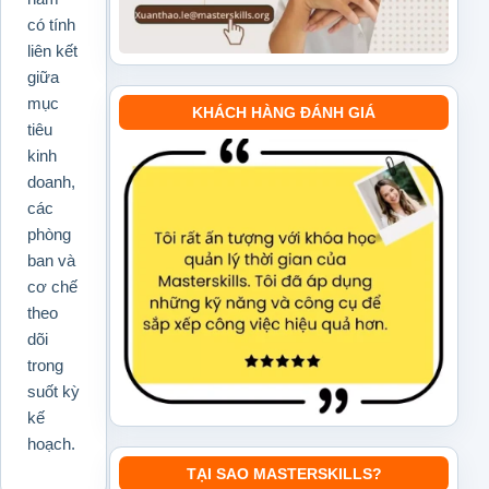
có tính
liên kết
giữa
mục
KHÁCH HÀNG ĐÁNH GIÁ
tiêu
kinh
doanh,
các
phòng
ban và
cơ chế
theo
dõi
trong
suốt kỳ
kế
hoạch.
TẠI SAO MASTERSKILLS?