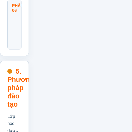
PHẦN
Theo
06
Dõi,
Đánh
Giá
Và
Điều
Chỉnh
AOP
5.
Phương
pháp
đào
tạo
Lớp
học
được