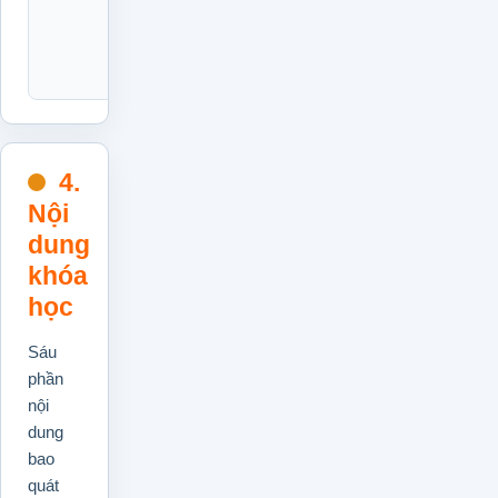
theo
dõi
AOP.
4.
Nội
dung
khóa
học
Sáu
phần
nội
dung
bao
quát