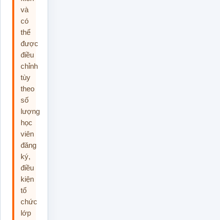
và
có
thể
được
điều
chỉnh
tùy
theo
số
lượng
học
viên
đăng
ký,
điều
kiện
tổ
chức
lớp