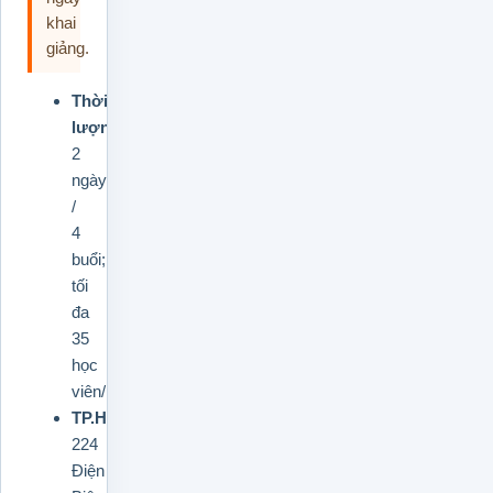
khai
giảng.
Thời
lượng:
2
ngày
/
4
buổi;
tối
đa
35
học
viên/lớp.
TP.HCM:
224
Điện