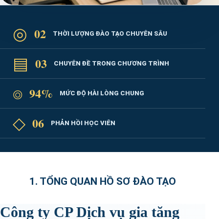
◎
02
THỜI LƯỢNG ĐÀO TẠO CHUYÊN SÂU
▤
03
CHUYÊN ĐỀ TRONG CHƯƠNG TRÌNH
⌾
94%
MỨC ĐỘ HÀI LÒNG CHUNG
◇
06
PHẢN HỒI HỌC VIÊN
1. TỔNG QUAN HỒ SƠ ĐÀO TẠO
Công ty CP Dịch vụ gia tăng