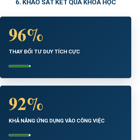
6. KHẢO SÁT KẾT QUẢ KHÓA HỌC
96%
THAY ĐỔI TƯ DUY TÍCH CỰC
92%
KHẢ NĂNG ỨNG DỤNG VÀO CÔNG VIỆC