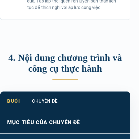
quả; Tạo lập thói quen rèn luyện bản thân liên
tục để thích nghi với áp lực công việc.
4. Nội dung chương trình và
công cụ thực hành
BUỔI
CHUYÊN ĐỀ
MỤC TIÊU CỦA CHUYÊN ĐỀ