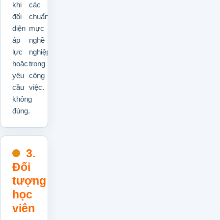
khi
các
đối
chuẩn
diện
mực
áp
nghề
lực
nghiệp
hoặc
trong
yêu
công
cầu
việc.
không
đúng.
3.
Đối
tượng
học
viên