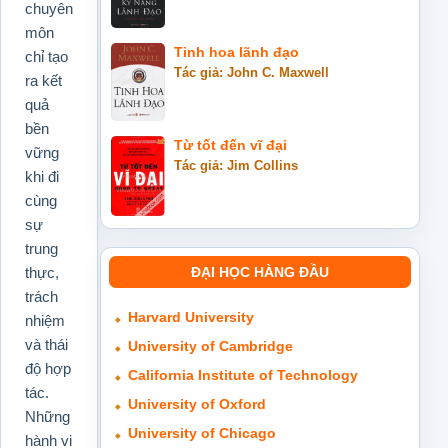
chuyên
môn
Tinh hoa lãnh đạo
chỉ tạo
Tác giả: John C. Maxwell
ra kết
quả
bền
Từ tốt đến vĩ đại
vững
Tác giả: Jim Collins
khi đi
cùng
sự
trung
ĐẠI HỌC HÀNG ĐẦU
thực,
trách
Harvard University
nhiệm
và thái
University of Cambridge
độ hợp
California Institute of Technology
tác.
University of Oxford
Những
University of Chicago
hành vi