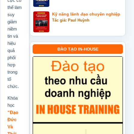
cực có
thể làm
suy
Kỹ năng lãnh đạo chuyên nghiệp
Tác giả: Paul Huỳnh
giảm
niềm
tin và
hiệu
ĐÀO TẠO IN-HOUSE
quả
phối
hợp
trong
tổ
chức.
Khóa
học
“Đạo
Đức
Và
Thái