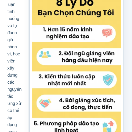
luận
tình
huống
và tự
đánh
giá
hành
vi, học
viên
xây
dựng
các
nguyên
tắc
ứng xử
có thể
áp
dụng
ngay,