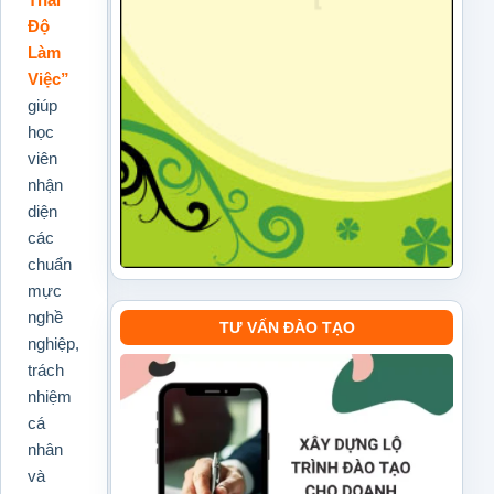
Độ
Làm
Việc”
giúp
học
viên
nhận
diện
các
chuẩn
mực
nghề
TƯ VẤN ĐÀO TẠO
nghiệp,
trách
nhiệm
cá
nhân
và