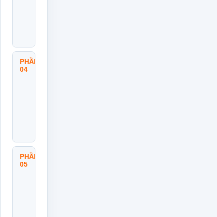
Và
Tinh
Thần
Chủ
Động
PHẦN
Ứng Xử
04
Chuyên
Nghiệp
Với
Đồng
Nghiệp
Và
Khách
Hàng
PHẦN
Đạo
05
Đức
Trong
Quyết
Định
Và
Bảo