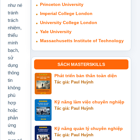
Princeton University
như né
tránh
Imperial College London
trách
University College London
nhiệm,
Yale University
thiếu
Massachusetts Institute of Technology
minh
bạch,
sử
SÁCH MASTERSKILLS
dụng
thông
Phát triển bản thân toàn diện
tin
Tác giả: Paul Huỳnh
không
phù
Kỹ năng làm việc chuyên nghiệp
hợp
Tác giả: Paul Huỳnh
hoặc
phản
ứng
Kỹ năng quản lý chuyên nghiệp
tiêu
Tác giả: Paul Huỳnh