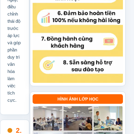
điều
chỉnh
thái độ
trước
áp lực
và góp
phần
duy trì
văn
hóa
làm
việc
tích
HÌNH ẢNH LỚP HỌC
cực.
2.