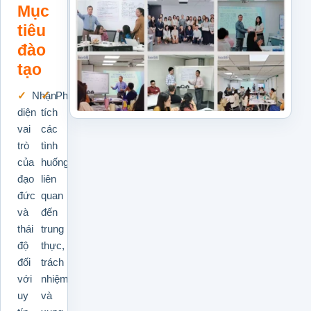
Mục
tiêu
đào
tạo
Nhận
Phân
diện
tích
vai
các
trò
tình
của
huống
đạo
liên
đức
quan
và
đến
thái
trung
độ
thực,
đối
trách
với
nhiệm
uy
và