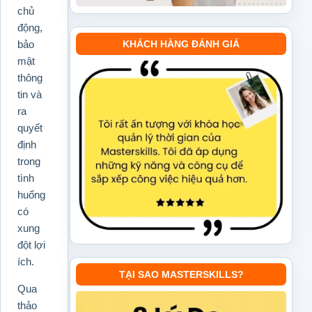
chủ
động,
bảo
KHÁCH HÀNG ĐÁNH GIÁ
mật
thông
tin và
ra
quyết
định
trong
tình
huống
có
xung
đột lợi
ích.
TẠI SAO MASTERSKILLS?
Qua
thảo