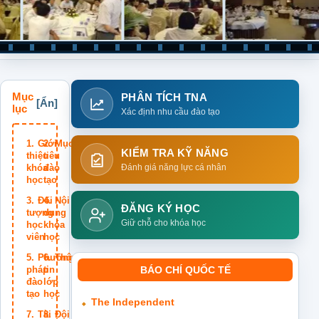
Mục
PHÂN TÍCH TNA
lục
Xác định nhu cầu đào tạo
Giới
Mục
KIỂM TRA KỸ NĂNG
thiệu
tiêu
khóa
đào
Đánh giá năng lực cá nhân
học
tạo
Đối
Nội
ĐĂNG KÝ HỌC
tượng
dung
Giữ chỗ cho khóa học
học
khóa
viên
học
Phương
Thông
pháp
tin
BÁO CHÍ QUỐC TẾ
đào
lớp
tạo
học
The Independent
Tài
Đội