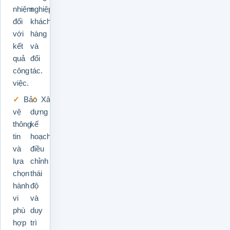
nhiệm
nghiệp,
đối
khách
với
hàng
kết
và
quả
đối
công
tác.
việc.
Bảo
Xây
vệ
dựng
thông
kế
tin
hoạch
và
điều
lựa
chỉnh
chọn
thái
hành
độ
vi
và
phù
duy
hợp
trì