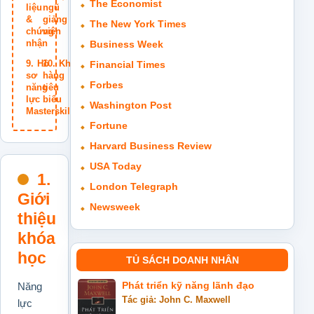
The Economist
liệu
ngũ
&
giảng
The New York Times
chứng
viên
nhận
Business Week
Hồ
Khách
Financial Times
sơ
hàng
Forbes
năng
tiêu
lực
biểu
Washington Post
Masterskills
Fortune
Harvard Business Review
USA Today
1.
London Telegraph
Giới
Newsweek
thiệu
khóa
học
TỦ SÁCH DOANH NHÂN
Năng
Phát triển kỹ năng lãnh đạo
Tác giả: John C. Maxwell
lực