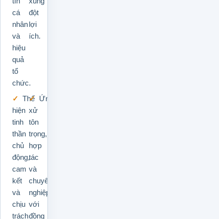
tín
xung
cá
đột
nhân
lợi
và
ích.
hiệu
quả
tổ
chức.
Thể
Ứng
hiện
xử
tinh
tôn
thần
trọng,
chủ
hợp
động,
tác
cam
và
kết
chuyên
và
nghiệp
chịu
với
trách
đồng