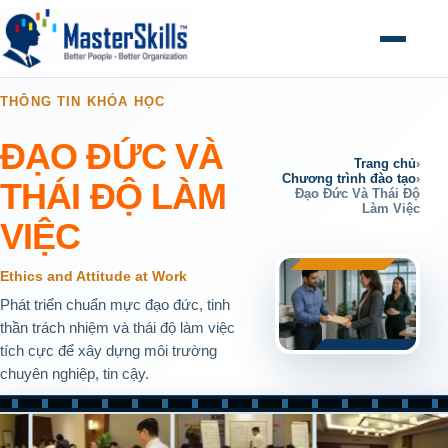
Mở menu
THÔNG TIN KHÓA HỌC
ĐẠO ĐỨC VÀ
Trang chủ
›
Chương trình đào tạo
›
THÁI ĐỘ LÀM
Đạo Đức Và Thái Độ
Làm Việc
VIỆC
Ethics and Attitude at Work
Phát triển chuẩn mực đạo đức, tinh
thần trách nhiệm và thái độ làm việc
tích cực để xây dựng môi trường
chuyên nghiệp, tin cậy.