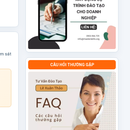
ám sát
CÂU HỎI THƯỜNG GẶP
h