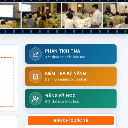
PHÂN TÍCH TNA
Xác định nhu cầu đào tạo
KIỂM TRA KỸ NĂNG
Đánh giá năng lực cá nhân
ĐĂNG KÝ HỌC
Giữ chỗ cho khóa học
BÁO CHÍ QUỐC TẾ