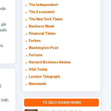
The Independent
hoặc
The Economist
The New York Times
 giá
Business Week
triển
Financial Times
Forbes
đo
Washington Post
Fortune
Harvard Business Review
USA Today
London Telegraph
Newsweek
ổ
 triển
TỦ SÁCH DOANH NHÂN