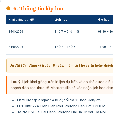
6. Thông tin lớp học
Khai giảng dự kiến
Lịch học
Giờ học
15/8/2026
Thứ 7 – Chủ nhật
08:30 – 16
24/8/2026
Thứ 2 – Thứ 5
18:00 – 21
Ưu đãi 10%: đăng ký trước 15 ngày, nhóm từ 3 học viên hoặc khách
Lưu ý:
Lịch khai giảng trên là lịch dự kiến và có thể được điề
hoạch đào tạo thực tế. Masterskills sẽ xác nhận lịch học chín
Thời lượng:
2 ngày / 4 buổi; tối đa 35 học viên/lớp.
TP.HCM:
224 Điện Biên Phủ, Phường Bàn Cờ, TP.HCM.
Hà Nội:
51 Lê Đại Hành, Phường Hai Bà Trưng, Hà Nội.