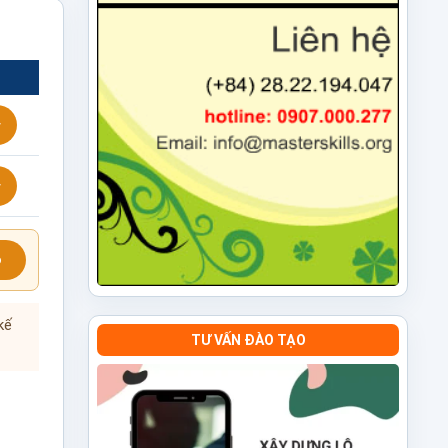
ỗ
kế
TƯ VẤN ĐÀO TẠO