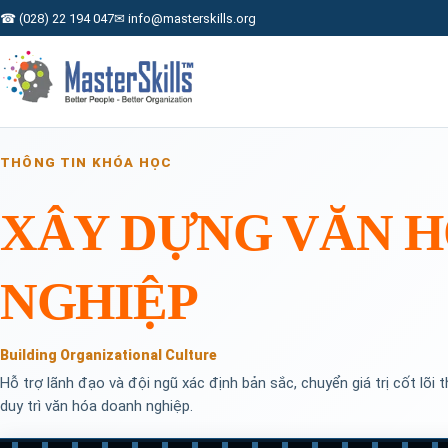
☎ (028) 22 194 047
✉ info@masterskills.org
THÔNG TIN KHÓA HỌC
XÂY DỰNG VĂN 
NGHIỆP
Building Organizational Culture
Hỗ trợ lãnh đạo và đội ngũ xác định bản sắc, chuyển giá trị cốt lõi t
duy trì văn hóa doanh nghiệp.