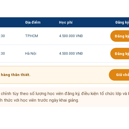
Địa điểm
Học phí
Đăng ký
:30
TP.HCM
4.500.000 VNĐ
Đăng ký
:30
Hà Nội
4.500.000 VNĐ
Đăng ký
 hàng thân thiết.
Giữ ch
u chỉnh tùy theo số lượng học viên đăng ký, điều kiện tổ chức lớp và 
h thức với học viên trước ngày khai giảng.