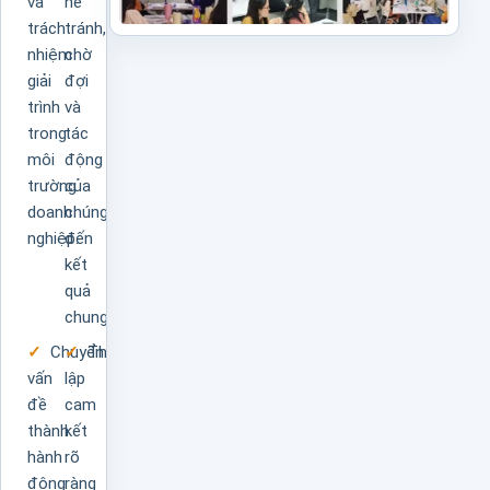
và
né
trách
tránh,
nhiệm
chờ
giải
đợi
trình
và
trong
tác
môi
động
trường
của
doanh
chúng
nghiệp.
đến
kết
quả
chung.
Chuyển
Thiết
vấn
lập
đề
cam
thành
kết
hành
rõ
động
ràng