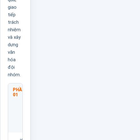
giao
tiếp
trách
nhiệm
và xây
dựng
văn
hóa
đội
nhóm.
PHẦN
Nhận
01
Thức
Về
Tinh
Thần
Làm
Chủ