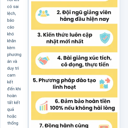
có sai
lệch,
báo
cáo
khó
khăn
kèm
phương
án và
duy trì
cam
kết
đến khi
hoàn
tất kết
quả
hoặc
thống