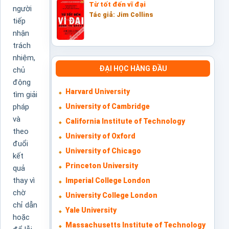
Từ tốt đến vĩ đại
người
Tác giả: Jim Collins
tiếp
nhận
trách
nhiệm,
ĐẠI HỌC HÀNG ĐẦU
chủ
động
Harvard University
tìm giải
University of Cambridge
pháp
và
California Institute of Technology
theo
University of Oxford
đuổi
University of Chicago
kết
Princeton University
quả
thay vì
Imperial College London
chờ
University College London
chỉ dẫn
Yale University
hoặc
Massachusetts Institute of Technology