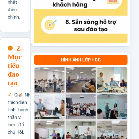
nhất
điều
chỉnh.
2.
Mục
HÌNH ẢNH LỚP HỌC
tiêu
đào
tạo
Giải
Nhận
thích
diện
tinh
hành
thần
vi
làm
đổ
chủ
lỗi,