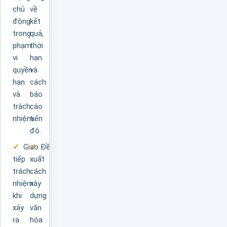
chủ
về
động
kết
trong
quả,
phạm
thời
vi
hạn
quyền
và
hạn
cách
và
báo
trách
cáo
nhiệm.
tiến
độ.
Giao
Đề
tiếp
xuất
trách
cách
nhiệm
xây
khi
dựng
xảy
văn
ra
hóa