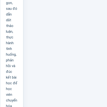
gọn,
sau đó
dẫn
dắt
thảo
luận,
thực
hành
tình
huống,
phản
hồi và
đúc
kết bài
học để
học
viên
chuyển
hóa