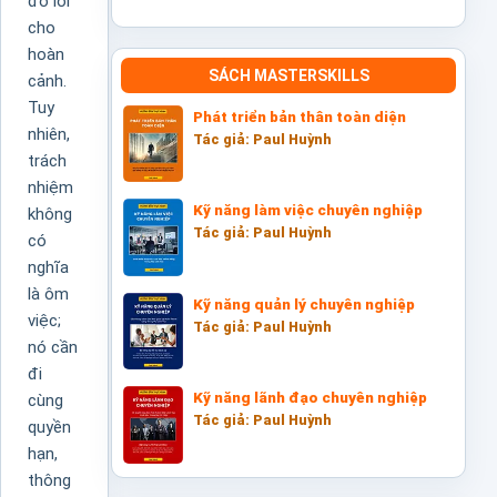
đổ lỗi
cho
hoàn
SÁCH MASTERSKILLS
cảnh.
Tuy
Phát triển bản thân toàn diện
nhiên,
Tác giả: Paul Huỳnh
trách
nhiệm
Kỹ năng làm việc chuyên nghiệp
không
Tác giả: Paul Huỳnh
có
nghĩa
là ôm
Kỹ năng quản lý chuyên nghiệp
việc;
Tác giả: Paul Huỳnh
nó cần
đi
Kỹ năng lãnh đạo chuyên nghiệp
cùng
Tác giả: Paul Huỳnh
quyền
hạn,
thông