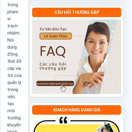
trong
phạm
CÂU HỎI THƯỜNG GẶP
vi
trách
nhiệm.
Nội
dung
đồng
thời đề
cập vai
trò của
quản lý
trong
việc
tạo
KHÁCH HÀNG ĐÁNH GIÁ
môi
trường
khuyến