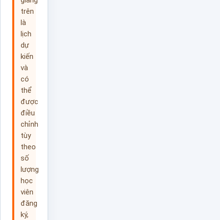
giảng
trên
là
lịch
dự
kiến
và
có
thể
được
điều
chỉnh
tùy
theo
số
lượng
học
viên
đăng
ký,