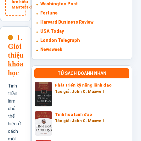
lực
biểu
Washington Post
Masterskills
Fortune
Harvard Business Review
USA Today
1.
London Telegraph
Giới
Newsweek
thiệu
khóa
học
TỦ SÁCH DOANH NHÂN
Phát triển kỹ năng lãnh đạo
Tinh
Tác giả: John C. Maxwell
thần
làm
chủ
Tinh hoa lãnh đạo
thể
Tác giả: John C. Maxwell
hiện ở
cách
một