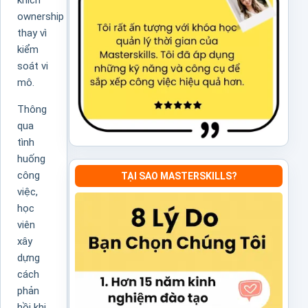
khích
ownership
thay vì
kiểm
soát vi
mô.
Thông
qua
tình
huống
công
TẠI SAO MASTERSKILLS?
việc,
học
viên
xây
dựng
cách
phản
hồi khi