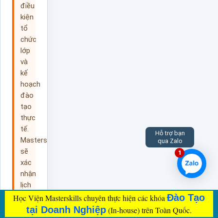
điều
kiện
tổ
chức
lớp
và
kế
hoạch
đào
tạo
thực
tế.
Hỗ trợ bạn
Masterskills
qua Zalo
sẽ
1
xác
nhận
lịch
học
Đào Tạo
Học Viện Masterskills chuyên thực hiện các khóa
chính
tại Doanh Nghiệp
(In-house) trên Toàn Quốc.