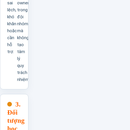
sai
ownership
lệch,
trong
khó
đội
khăn
nhóm
hoặc
mà
cần
không
hỗ
tạo
trợ.
tâm
lý
quy
trách
nhiệm.
3.
Đối
tượng
học