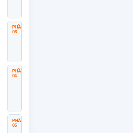
Nhiệm
Cá
Nhân
PHẦN
Chủ
03
Động
Giải
Quyết
Vấn
Đề
PHẦN
Cam
04
Kết
Với
Kết
Quả
Công
Việc
PHẦN
Giao
05
Tiếp
Trách