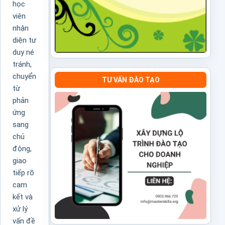
học
viên
nhận
diện tư
duy né
tránh,
chuyển
TƯ VẤN ĐÀO TẠO
từ
phản
ứng
sang
chủ
động,
giao
tiếp rõ
cam
kết và
xử lý
vấn đề