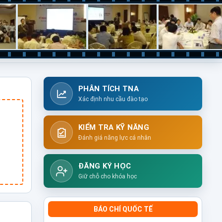
PHÂN TÍCH TNA
Xác định nhu cầu đào tạo
KIỂM TRA KỸ NĂNG
Đánh giá năng lực cá nhân
ĐĂNG KÝ HỌC
Giữ chỗ cho khóa học
BÁO CHÍ QUỐC TẾ