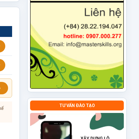
ỗ
TƯ VẤN ĐÀO TẠO
kế