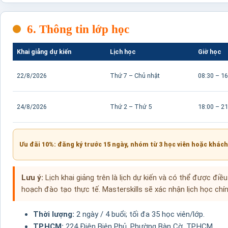
6. Thông tin lớp học
Khai giảng dự kiến
Lịch học
Giờ học
22/8/2026
Thứ 7 – Chủ nhật
08:30 – 16
24/8/2026
Thứ 2 – Thứ 5
18:00 – 21
Ưu đãi 10%: đăng ký trước 15 ngày, nhóm từ 3 học viên hoặc khách
Lưu ý:
Lịch khai giảng trên là lịch dự kiến và có thể được điề
hoạch đào tạo thực tế. Masterskills sẽ xác nhận lịch học chín
Thời lượng:
2 ngày / 4 buổi; tối đa 35 học viên/lớp.
TP.HCM:
224 Điện Biên Phủ, Phường Bàn Cờ, TP.HCM.