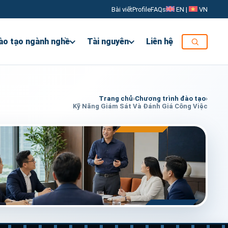
Bài viết
Profile
FAQs
EN
|
VN
ào tạo ngành nghề
Tài nguyên
Liên hệ
Trang chủ
›
Chương trình đào tạo
›
Kỹ Năng Giám Sát Và Đánh Giá Công Việc