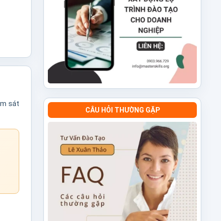
ám sát
CÂU HỎI THƯỜNG GẶP
h