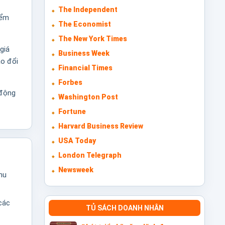
The Independent
iểm
The Economist
The New York Times
giá
Business Week
ao đổi
Financial Times
Forbes
 động
Washington Post
Fortune
Harvard Business Review
USA Today
London Telegraph
Newsweek
hu
các
TỦ SÁCH DOANH NHÂN