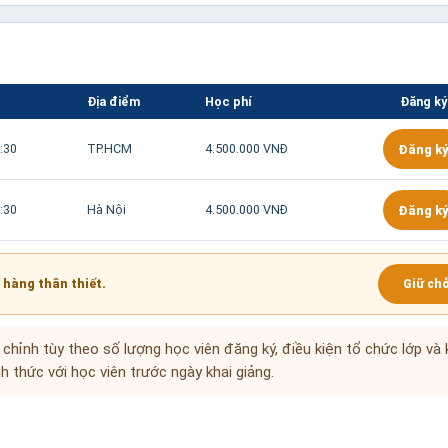
Địa điểm
Học phí
Đăng ký
:30
TP.HCM
4.500.000 VNĐ
Đăng ký
:30
Hà Nội
4.500.000 VNĐ
Đăng ký
 hàng thân thiết.
Giữ ch
u chỉnh tùy theo số lượng học viên đăng ký, điều kiện tổ chức lớp và 
h thức với học viên trước ngày khai giảng.