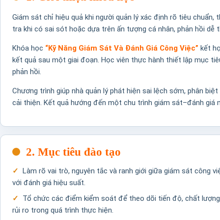
Giám sát chỉ hiệu quả khi người quản lý xác định rõ tiêu chuẩn,
tra khi có sai sót hoặc dựa trên ấn tượng cá nhân, phản hồi dễ t
Khóa học
“Kỹ Năng Giám Sát Và Đánh Giá Công Việc”
kết hợ
kết quả sau một giai đoạn. Học viên thực hành thiết lập mục tiê
phản hồi.
Chương trình giúp nhà quản lý phát hiện sai lệch sớm, phân biệ
cải thiện. Kết quả hướng đến một chu trình giám sát–đánh giá m
2. Mục tiêu đào tạo
Làm rõ vai trò, nguyên tắc và ranh giới giữa giám sát công vi
với đánh giá hiệu suất.
Tổ chức các điểm kiểm soát để theo dõi tiến độ, chất lượng
rủi ro trong quá trình thực hiện.