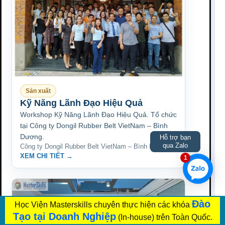
Sản xuất
Kỹ Năng Lãnh Đạo Hiệu Quả
Workshop Kỹ Năng Lãnh Đạo Hiệu Quả. Tổ chức
tại Công ty Dongil Rubber Belt VietNam – Bình
Dương.
Hỗ trợ bạn
qua Zalo
Công ty Dongil Rubber Belt VietNam – Bình Dương
XEM CHI TIẾT →
1
Đào
Học Viện Masterskills chuyên thực hiện các khóa
Tạo tại Doanh Nghiệp
(In-house) trên Toàn Quốc.