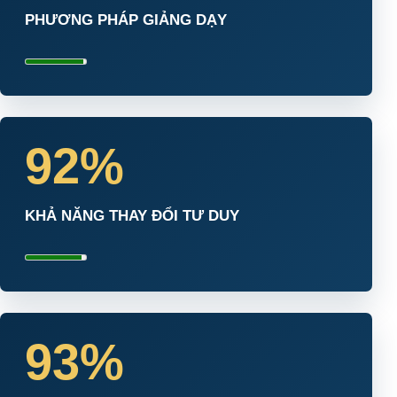
PHƯƠNG PHÁP GIẢNG DẠY
92%
KHẢ NĂNG THAY ĐỔI TƯ DUY
93%