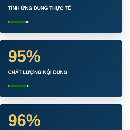
TÍNH ỨNG DỤNG THỰC TẾ
95%
CHẤT LƯỢNG NỘI DUNG
96%