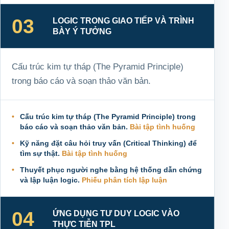
03
LOGIC TRONG GIAO TIẾP VÀ TRÌNH
BÀY Ý TƯỞNG
Cấu trúc kim tự tháp (The Pyramid Principle)
trong báo cáo và soạn thảo văn bản.
Cấu trúc kim tự tháp (The Pyramid Principle) trong
báo cáo và soạn thảo văn bản.
Bài tập tình huống
Kỹ năng đặt câu hỏi truy vấn (Critical Thinking) để
tìm sự thật.
Bài tập tình huống
Thuyết phục người nghe bằng hệ thống dẫn chứng
và lập luận logic.
Phiếu phân tích lập luận
04
ỨNG DỤNG TƯ DUY LOGIC VÀO
THỰC TIỄN TPL