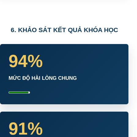
6. KHẢO SÁT KẾT QUẢ KHÓA HỌC
94%
MỨC ĐỘ HÀI LÒNG CHUNG
91%