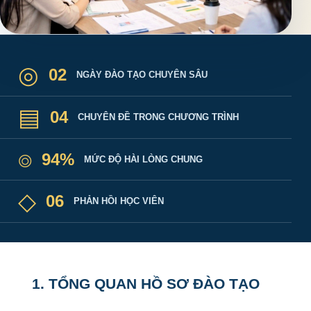
◎
02
NGÀY ĐÀO TẠO CHUYÊN SÂU
▤
04
CHUYÊN ĐỀ TRONG CHƯƠNG TRÌNH
⌾
94%
MỨC ĐỘ HÀI LÒNG CHUNG
◇
06
PHẢN HỒI HỌC VIÊN
1. TỔNG QUAN HỒ SƠ ĐÀO TẠO