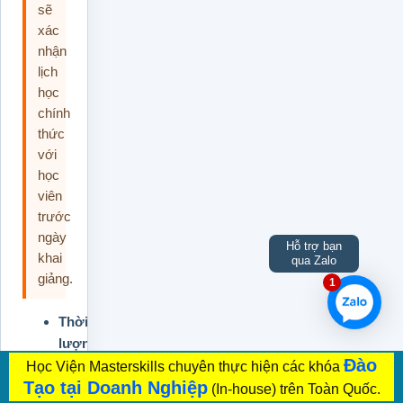
sẽ
xác
nhận
lịch
học
chính
thức
với
học
viên
trước
ngày
Hỗ trợ bạn
khai
qua Zalo
giảng.
1
Thời
lượng:
Đào
2
Học Viện Masterskills chuyên thực hiện các khóa
Tạo tại Doanh Nghiệp
ngày
(In-house) trên Toàn Quốc.