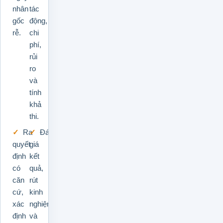
nhân
tác
gốc
động,
rễ.
chi
phí,
rủi
ro
và
tính
khả
thi.
Ra
Đánh
quyết
giá
định
kết
có
quả,
căn
rút
cứ,
kinh
xác
nghiệm
định
và