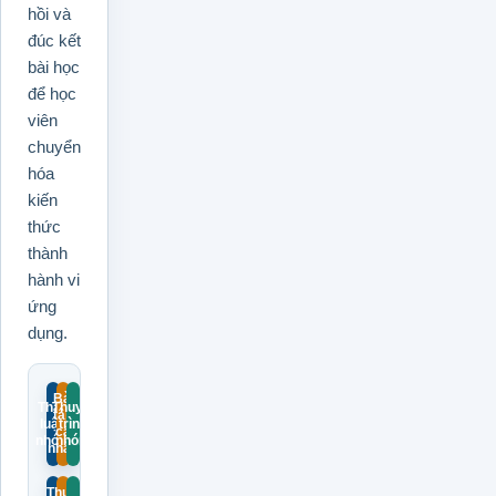
hồi và
đúc kết
bài học
để học
viên
chuyển
hóa
kiến
thức
thành
hành vi
ứng
dụng.
Bài
Thảo
Thuyết
tập
luận
trình
cá
nhóm
nhóm
nhân
Thực