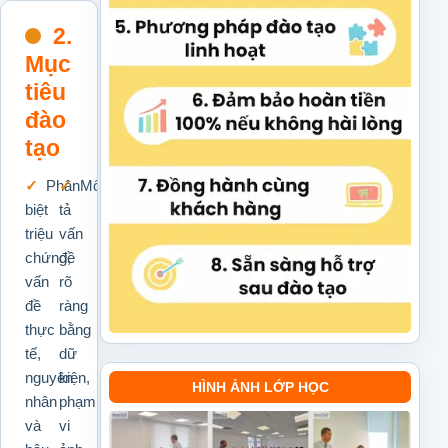
2.
Mục
tiêu
đào
tạo
Phân
Mô
biệt
tả
triệu
vấn
chứng,
đề
vấn
rõ
đề
ràng
thực
bằng
tế,
dữ
nguyên
kiện,
HÌNH ẢNH LỚP HỌC
nhân
phạm
và
vi