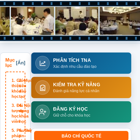
Mục
PHÂN TÍCH TNA
lục
Xác định nhu cầu đào tạo
Giới
Mục
KIỂM TRA KỸ NĂNG
thiệu
tiêu
khóa
đào
Đánh giá năng lực cá nhân
học
tạo
Đối
Nội
ĐĂNG KÝ HỌC
tượng
dung
Giữ chỗ cho khóa học
học
khóa
viên
học
Phương
Thông
pháp
tin
BÁO CHÍ QUỐC TẾ