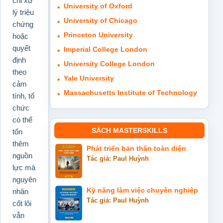
chỉ xử
University of Oxford
lý triệu
University of Chicago
chứng
Princeton University
hoặc
quyết
Imperial College London
định
University College London
theo
Yale University
cảm
Massachusetts Institute of Technology
tính, tổ
chức
có thể
SÁCH MASTERSKILLS
tốn
thêm
Phát triển bản thân toàn diện
nguồn
Tác giả: Paul Huỳnh
lực mà
nguyên
Kỹ năng làm việc chuyên nghiệp
nhân
Tác giả: Paul Huỳnh
cốt lõi
vẫn