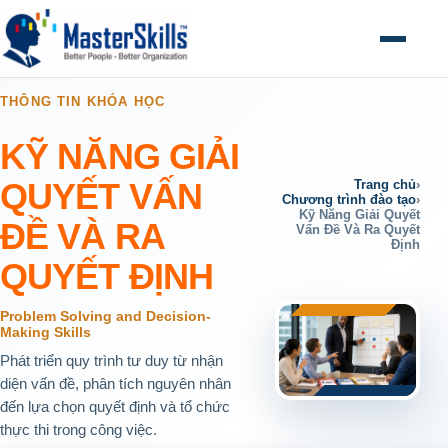
Mở menu
THÔNG TIN KHÓA HỌC
KỸ NĂNG GIẢI
QUYẾT VẤN
Trang chủ
›
Chương trình đào tạo
›
Kỹ Năng Giải Quyết
ĐỀ VÀ RA
Vấn Đề Và Ra Quyết
Định
QUYẾT ĐỊNH
Problem Solving and Decision-
Making Skills
Phát triển quy trình tư duy từ nhận
diện vấn đề, phân tích nguyên nhân
đến lựa chọn quyết định và tổ chức
thực thi trong công việc.