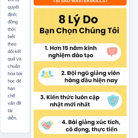
TẠI SAO MASTERSKILLS?
quyết
định;
đồng
thời
biết
theo
dõi kết
quả và
chuẩn
hóa bài
học để
hạn
chế
vấn đề
tái
diễn.