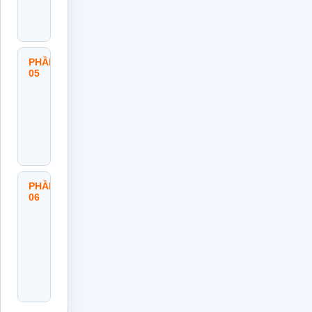
Đánh
Giá Lựa
Chọn
PHẦN
Ra
05
Quyết
Định
Và
Triển
Khai
Hành
Động
PHẦN
Đánh
06
Giá
Kết
Quả
Và
Phòng
Ngừa
Tái
Diễn