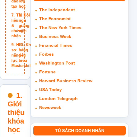
đào
lớp
tạo
học
The Independent
Tài
Đội
The Economist
liệu
ngũ
&
giảng
The New York Times
chứng
viên
nhận
Business Week
Hồ
Khách
Financial Times
sơ
hàng
Forbes
năng
tiêu
lực
biểu
Washington Post
Masterskills
Fortune
Harvard Business Review
USA Today
1.
London Telegraph
Giới
Newsweek
thiệu
khóa
học
TỦ SÁCH DOANH NHÂN