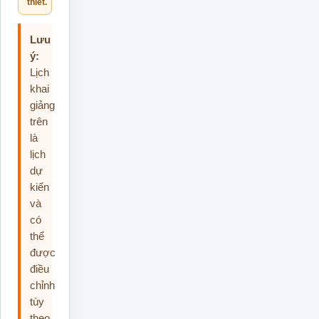
thiết.
Lưu
ý:
Lịch
khai
giảng
trên
là
lịch
dự
kiến
và
có
thể
được
điều
chỉnh
tùy
theo