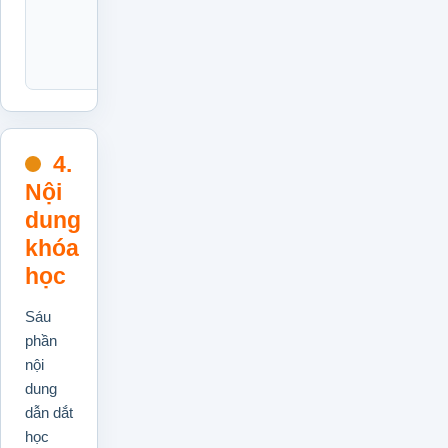
trong
công
việc.
4.
Nội
dung
khóa
học
Sáu
phần
nội
dung
dẫn dắt
học