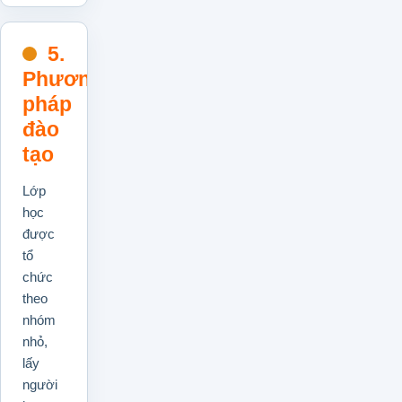
5.
Phương
pháp
đào
tạo
Lớp
học
được
tổ
chức
theo
nhóm
nhỏ,
lấy
người