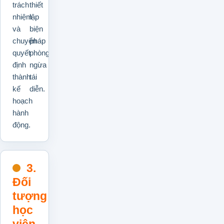
trách
thiết
nhiệm
lập
và
biện
chuyển
pháp
quyết
phòng
định
ngừa
thành
tái
kế
diễn.
hoạch
hành
động.
3.
Đối
tượng
học