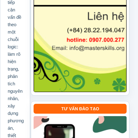
tiếp
cận
vấn đề
theo
một
chuỗi
logic:
làm rõ
hiện
trạng,
phân
tích
nguyên
nhân,
xây
TƯ VẤN ĐÀO TẠO
dựng
phương
án,
thiết