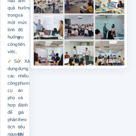
hậu
ảnh
quả
hưởng
trong
và
một
mức
tình
độ
huống
ưu
công
tiên.
việc.
Sử
Xây
dụng
dựng
các
nhiều
công
phương
cụ
án
phù
và
hợp
đánh
để
giá
phân
theo
tích
tiêu
nguyên
chí