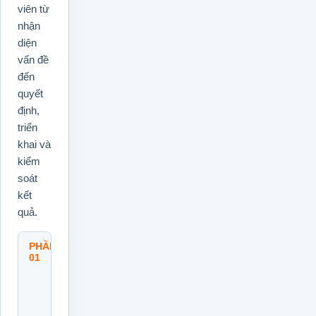
viên từ
nhận
diện
vấn đề
đến
quyết
định,
triển
khai và
kiểm
soát
kết
quả.
PHẦN
Tư
01
Duy
Nền
Tảng
Về
Vấn