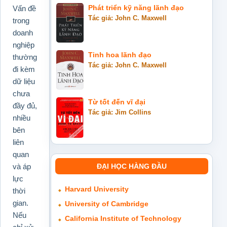
Vấn đề
Phát triển kỹ năng lãnh đạo
Tác giả: John C. Maxwell
trong
doanh
nghiệp
Tinh hoa lãnh đạo
thường
Tác giả: John C. Maxwell
đi kèm
dữ liệu
chưa
Từ tốt đến vĩ đại
đầy đủ,
Tác giả: Jim Collins
nhiều
bên
liên
quan
ĐẠI HỌC HÀNG ĐẦU
và áp
lực
Harvard University
thời
gian.
University of Cambridge
Nếu
California Institute of Technology