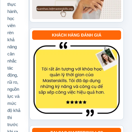
thực
hành,
học
viên
rèn
KHÁCH HÀNG ĐÁNH GIÁ
khả
năng
cân
nhắc
tác
động,
rủi ro,
nguồn
lực và
mức
độ khả
thi
trước
khi ra