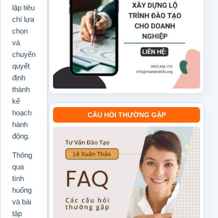
lập tiêu
chí lựa
chọn
và
chuyển
quyết
định
thành
kế
hoạch
CÂU HỎI THƯỜNG GẶP
hành
động.
Thông
qua
tình
huống
và bài
tập