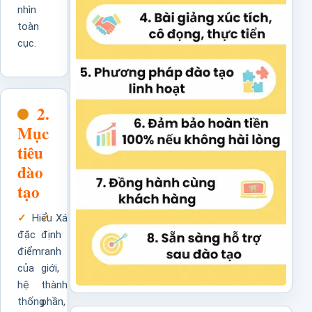
nhìn
toàn
cục.
2.
Mục
tiêu
đào
tạo
Hiểu
Xác
đặc
định
điểm
ranh
của
giới,
hệ
thành
thống
phần,