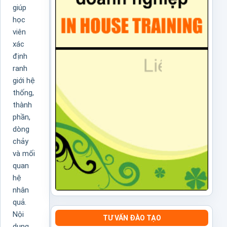
giúp
học
viên
xác
định
ranh
giới hệ
thống,
thành
phần,
dòng
chảy
và mối
quan
hệ
nhân
quả.
Nội
TƯ VẤN ĐÀO TẠO
dung