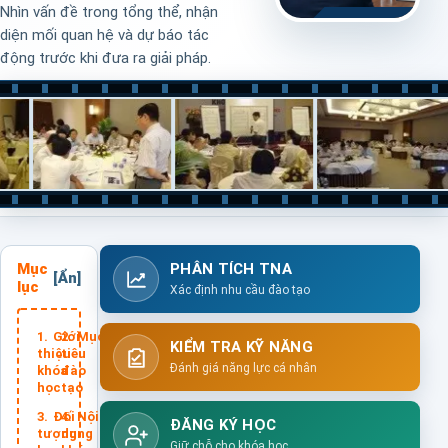
Nhìn vấn đề trong tổng thể, nhận
diện mối quan hệ và dự báo tác
động trước khi đưa ra giải pháp.
Mục
PHÂN TÍCH TNA
lục
Xác định nhu cầu đào tạo
Giới
Mục
KIỂM TRA KỸ NĂNG
thiệu
tiêu
Đánh giá năng lực cá nhân
khóa
đào
học
tạo
Đối
Nội
ĐĂNG KÝ HỌC
tượng
dung
Giữ chỗ cho khóa học