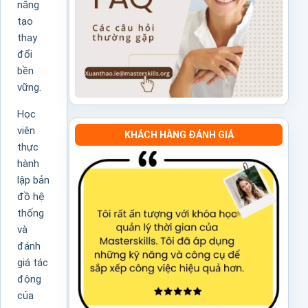
năng
tạo
thay
đổi
bền
vững.
Học
viên
KHÁCH HÀNG ĐÁNH GIÁ
thực
hành
lập bản
đồ hệ
thống
và
đánh
giá tác
động
của