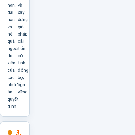
hạn,
và
dài
xây
hạn
dựng
và
giải
hệ
pháp
quả
cải
ngoài
tiến
dự
có
kiến
tính
của
đồng
các
bộ,
phương
bền
án
vững.
quyết
định.
3.