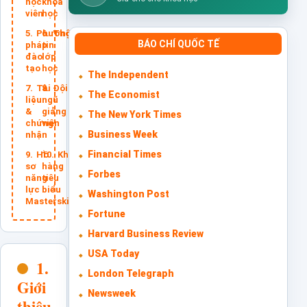
học
khóa
viên
học
Phương
Thông
BÁO CHÍ QUỐC TẾ
pháp
tin
đào
lớp
tạo
học
The Independent
Tài
Đội
The Economist
liệu
ngũ
&
giảng
The New York Times
chứng
viên
Business Week
nhận
Financial Times
Hồ
Khách
sơ
hàng
Forbes
năng
tiêu
lực
biểu
Washington Post
Masterskills
Fortune
Harvard Business Review
USA Today
1.
London Telegraph
Giới
Newsweek
thiệu