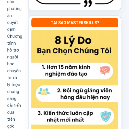
các
phương
án
quyết
TẠI SAO MASTERSKILLS?
định.
Chương
trình
hỗ trợ
người
học
chuyển
từ xử
lý triệu
chứng
sang
cải tiến
dựa
trên
góc