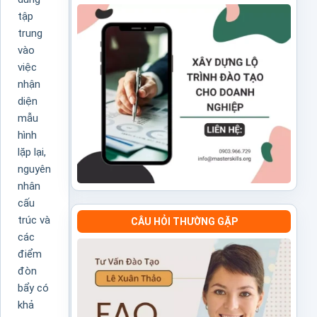
tập
trung
vào
việc
nhận
diện
mẫu
hình
lặp lại,
nguyên
nhân
cấu
trúc và
CÂU HỎI THƯỜNG GẶP
các
điểm
đòn
bẩy có
khả