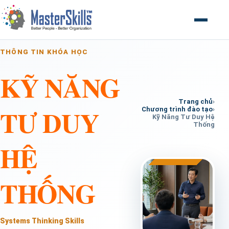
Mở menu
THÔNG TIN KHÓA HỌC
KỸ NĂNG
Trang chủ
›
TƯ DUY
Chương trình đào tạo
›
Kỹ Năng Tư Duy Hệ
Thống
HỆ
THỐNG
Systems Thinking Skills