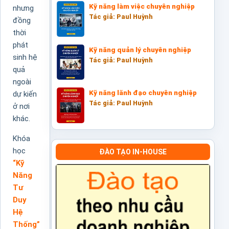
Kỹ năng làm việc chuyên nghiệp
nhưng
Tác giả: Paul Huỳnh
đồng
thời
phát
Kỹ năng quản lý chuyên nghiệp
sinh hệ
Tác giả: Paul Huỳnh
quả
ngoài
Kỹ năng lãnh đạo chuyên nghiệp
dự kiến
Tác giả: Paul Huỳnh
ở nơi
khác.
Khóa
học
ĐÀO TẠO IN-HOUSE
“Kỹ
Năng
Tư
Duy
Hệ
Thống”