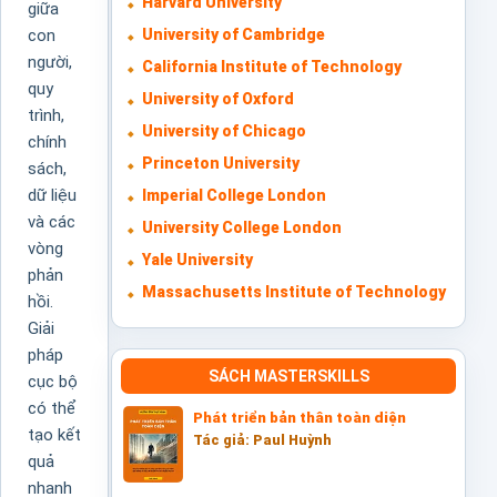
Harvard University
giữa
University of Cambridge
con
người,
California Institute of Technology
quy
University of Oxford
trình,
University of Chicago
chính
Princeton University
sách,
dữ liệu
Imperial College London
và các
University College London
vòng
Yale University
phản
Massachusetts Institute of Technology
hồi.
Giải
pháp
SÁCH MASTERSKILLS
cục bộ
có thể
Phát triển bản thân toàn diện
tạo kết
Tác giả: Paul Huỳnh
quả
nhanh