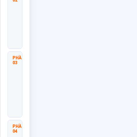
02
Diện
Cấu
Trúc
Và
Thành
Phần
Hệ
Thống
PHẦN
Phân
03
Tích
Mối
Quan
Hệ
Và
Dòng
Chảy
Công
Việc
PHẦN
Tìm
04
Nguyên