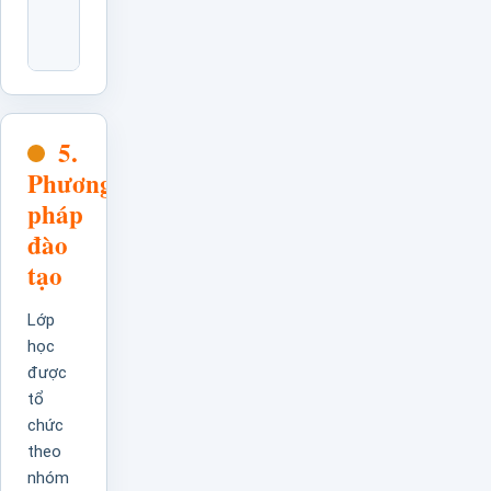
Vào
Cải
Tiến
5.
Phương
pháp
đào
tạo
Lớp
học
được
tổ
chức
theo
nhóm