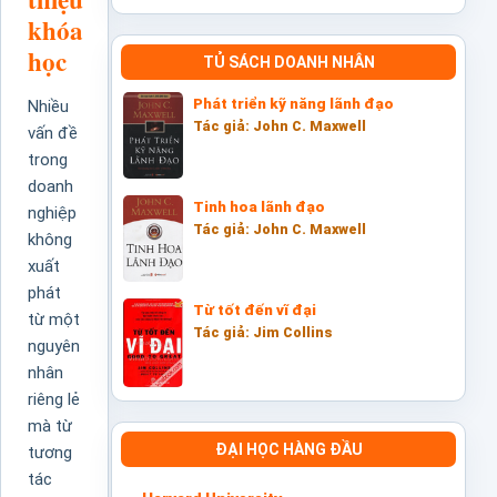
khóa
học
TỦ SÁCH DOANH NHÂN
Phát triển kỹ năng lãnh đạo
Nhiều
Tác giả: John C. Maxwell
vấn đề
trong
doanh
Tinh hoa lãnh đạo
nghiệp
Tác giả: John C. Maxwell
không
xuất
phát
Từ tốt đến vĩ đại
từ một
Tác giả: Jim Collins
nguyên
nhân
riêng lẻ
mà từ
ĐẠI HỌC HÀNG ĐẦU
tương
tác