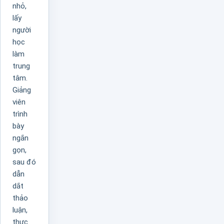
nhỏ,
lấy
người
học
làm
trung
tâm.
Giảng
viên
trình
bày
ngắn
gọn,
sau đó
dẫn
dắt
thảo
luận,
thực