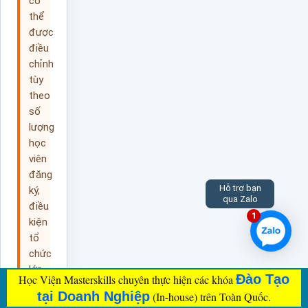
có
thể
được
điều
chỉnh
tùy
theo
số
lượng
học
viên
đăng
Hỗ trợ bạn
ký,
qua Zalo
điều
1
kiện
tổ
chức
lớp
Đào Tạo
Học Viện Masterskills chuyên thực hiện các khóa
và
tại Doanh Nghiệp
(In-house) trên Toàn Quốc.
kế