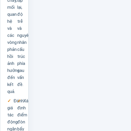
chảy,
lặp
mối
lại,
quan
độ
hệ
trễ
và
và
các
nguyên
vòng
nhân
phản
cấu
hồi
trúc
ảnh
phía
hưởng
sau
đến
vấn
kết
đề.
quả.
Đánh
Xác
giá
định
tác
điểm
động
đòn
ngắn
bẩy