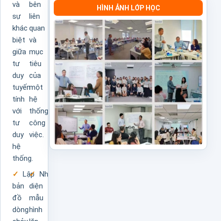
và
bên
HÌNH ẢNH LỚP HỌC
sự
liên
khác
quan
biệt
và
giữa
mục
tư
tiêu
duy
của
tuyến
một
tính
hệ
với
thống
tư
công
duy
việc.
hệ
thống.
Lập
Nhận
bản
diện
đồ
mẫu
dòng
hình